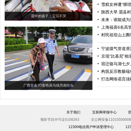
雪糕女神遭“猥琐
陕西大旱 眉县
震中的孩子：宝贝不哭
未来：谁能成为
上海福喜6名高
村民祖坟山上圈
宁波煤气管道泄
京现“比基尼”
宿迁骆马湖七夕
构筑反宗教极端
打击网络谣言须
广西首条3D彩色斑马线亮相街头
关于我们
互联网举报中心
视听节目许可证0108263
京公网安备11010500008
12300电信用户申诉受理中心
1