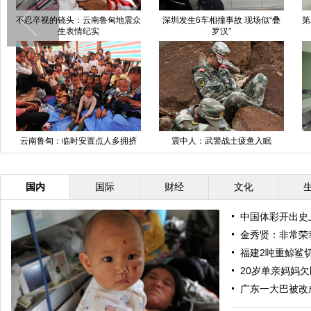
不忍卒视的镜头：云南鲁甸地震众
深圳发生6车相撞事故 现场似“叠
第
生表情纪实
罗汉”
云南鲁甸：临时安置点人多拥挤
震中人：武警战士疲惫入眠
国内
国际
财经
文化
中国体彩开出史上
金秀贤：非常荣
福建2吨重鲸鲨
20岁单亲妈妈
广东一大巴被改