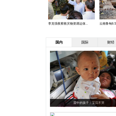
李克强夜察救灾物资调运保...
云南鲁甸6.5
国内
国际
财经
震中的孩子：宝贝不哭