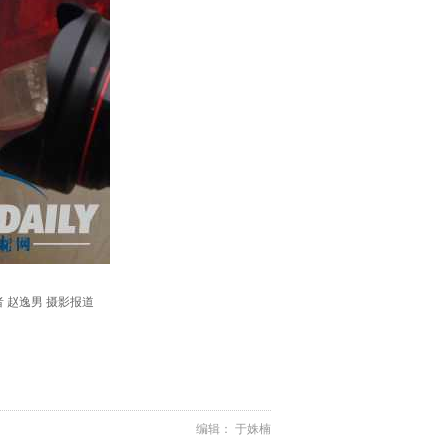
 赵逸男 摄影报道
编辑： 于姝楠