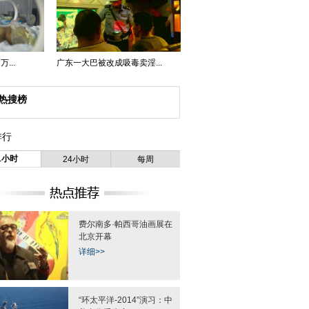
...
广东一大巴被改成吸毒卖淫...
热搜榜
排行
1小时
24小时
每周
费尔南多·帕西哥油画展在
北京开幕
详细>>
“环太平洋-2014”演习：中