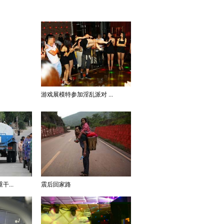
游戏展模特参加淫乱派对 ...
...
震后回家路