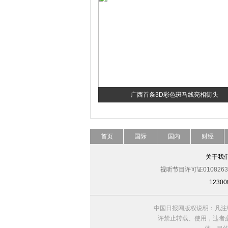
广西首条3D彩色斑马线亮相街头
首页
国际
国内
财经
关于我
视听节目许可证0108263
123
中国日报网版权说明：凡注
许禁止转载、使用，违者必