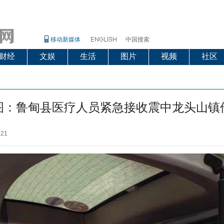
移动新媒体
中国搜索
财经
文娱
生活
图片
视频
社区
图：鲁甸县医疗人员紧急接收震中龙头山镇
:21