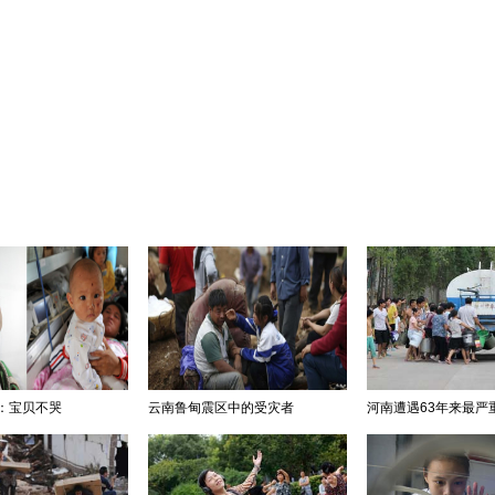
：宝贝不哭
云南鲁甸震区中的受灾者
河南遭遇63年来最严重干