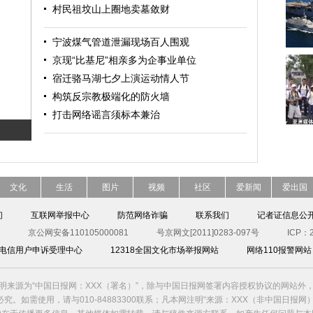
村民祖坟山上圈地卖墓敛财
宁波煤气管道泄漏现场百人围观
京现“比基尼”相亲多为企事业单位
宿迁骆马湖七夕上演运动情人节
构筑反宗教极端化的防火墙
打击网络谣言须标本兼治
文化
生活
图片
视频
社区
爱新闻
爱出国
们
互联网举报中心
防范网络诈骗
联系我们
记者证信息公
京公网安备110105000081
号京网文[2011]0283-097号
ICP：2
00电信用户申诉受理中心
12318全国文化市场举报网站
网络110报警网站
明来源为“中国日报网：XXX（署名）”，除与中国日报网签署内容授权协议的网站外
究。如需使用，请与010-84883300联系；凡本网注明“来源：XXX（非中国日报网