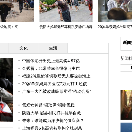
级地震：灾...
贵阳大妈戴无线耳机跳安静广场舞
20岁单亲妈妈欠医院7万
新闻
文化
生活
新闻
中国体彩开出史上最高奖4.97亿
金秀贤：非常荣幸长得像习主席
福建2吨重鲸鲨切割后无人要被抛海上
20岁单亲妈妈欠医院7万元打工还债
广东一大巴被改成吸毒卖淫“移动会所”
雪糕女神遭“猥琐男”强咬雪糕
陕西大旱 眉县村民打井抗旱自救
未来：谁能成为洋快餐的供应商？
上海福喜6名高管被刑拘全球封杀