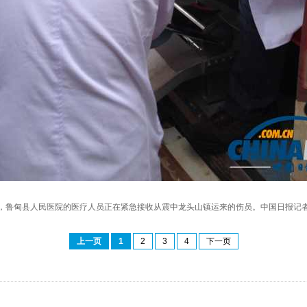
早，鲁甸县人民医院的医疗人员正在紧急接收从震中龙头山镇运来的伤员。中国日报记者
上一页
1
2
3
4
下一页