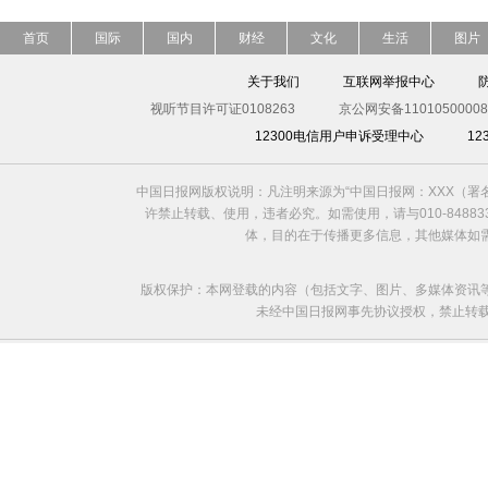
首页
国际
国内
财经
文化
生活
图片
关于我们
互联网举报中心
视听节目许可证0108263
京公网安备11010500008
12300电信用户申诉受理中心
1
中国日报网版权说明：凡注明来源为“中国日报网：XXX（
许禁止转载、使用，违者必究。如需使用，请与010-8488
体，目的在于传播更多信息，其他媒体如
版权保护：本网登载的内容（包括文字、图片、多媒体资讯
未经中国日报网事先协议授权，禁止转载使用。给