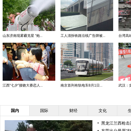
山东济南现雾霾克星 “炮...
工人清拆铁路沿线广告牌被...
台湾高雄
江西“七夕”接吻大赛恋人...
南京首列有轨电车8月1日...
武汉：女
国内
国际
财经
文化
黑龙江兰西枪击
东莞出台最严“扫