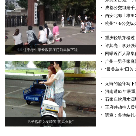
成都公交组建千
西安北郊土堆里
杭州“7·5公交
重庆轻轨穿楼过
许其亮：学好强
辽宁考生家长教育厅门前集体下跪
网曝近百人聚集
广州一男子家庭
“最美岛主”田
无悔的坚守写下
河南遭63年最
石家庄饮用水源
王府井劫持人质
调查：多地结扎
男子抱着女友骑警用“风火轮”