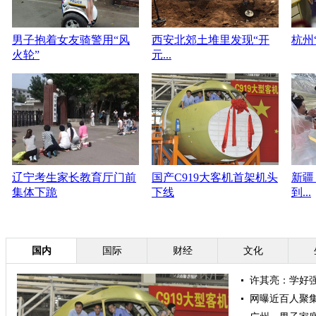
男子抱着女友骑警用“风
西安北郊土堆里发现“开
杭州“
火轮”
元...
辽宁考生家长教育厅门前
国产C919大客机首架机头
新疆
集体下跪
下线
到...
国内
国际
财经
文化
许其亮：学好强
网曝近百人聚