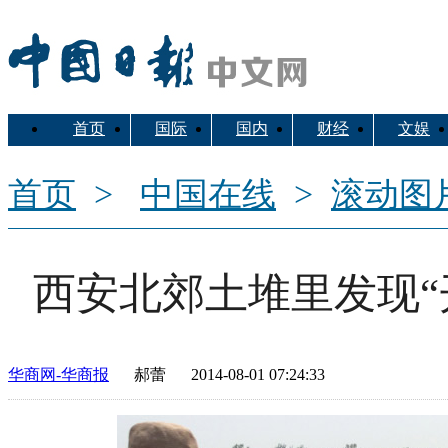
首页
国际
国内
财经
文娱
移动新媒体
首页
>
中国在线
>
滚动图
西安北郊土堆里发现“
中国搜
索
华商网-华商报
郝蕾
2014-08-01 07:24:33