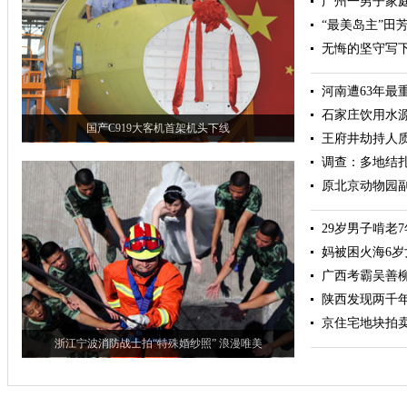
广州一男子家
“最美岛主”田
无悔的坚守写
河南遭63年最
石家庄饮用水
国产C919大客机首架机头下线
王府井劫持人质
调查：多地结
原北京动物园副
29岁男子啃老
妈被困火海6
广西考霸吴善柳
陕西发现两千
京住宅地块拍
浙江宁波消防战士拍“特殊婚纱照” 浪漫唯美