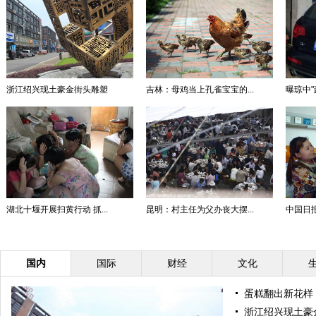
浙江绍兴现土豪金街头雕塑
吉林：母鸡当上孔雀宝宝的...
曝琼中"
湖北十堰开展扫黄行动 抓...
昆明：村主任为父办丧大摆...
中国日报
国内
国际
财经
文化
蛋糕翻出新花样 
浙江绍兴现土豪