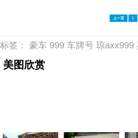
上一页
1
标签：
豪车
999
车牌号
琼axx999
美图欣赏