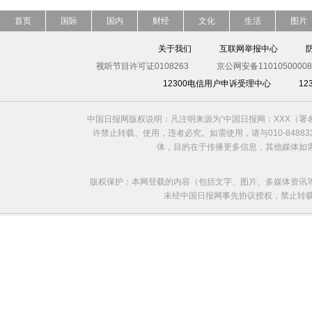
首页
国际
国内
财经
文化
生活
图片
关于我们
互联网举报中心
视听节目许可证0108263
京公网安备11010500008
12300电信用户申诉受理中心
1
中国日报网版权说明：凡注明来源为“中国日报网：XXX（
许禁止转载、使用，违者必究。如需使用，请与010-8488
体，目的在于传播更多信息，其他媒体如
版权保护：本网登载的内容（包括文字、图片、多媒体资讯
未经中国日报网事先协议授权，禁止转载使用。给