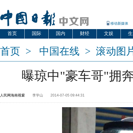
移动新媒体
首页
国际
国内
财经
文娱
生
首页
>
中国在线
>
滚动图
曝琼中"豪车哥"拥奔
人民网海南视窗
李学山
2014-07-05 09:44:31