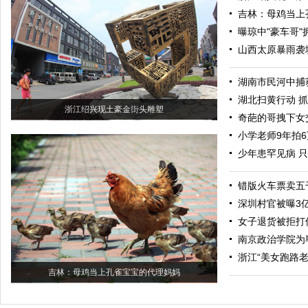
吉林：母鸡当上
曝琼中"豪车哥
山西太原暴雨袭城
湖南市民河中捕获
湖北扫黄行动 抓
浙江绍兴现土豪金街头雕塑
奇葩的哥拽下女交
小学老师9年拍
少年患罕见病 只
错版火车票卖五
深圳村官被曝3
女子退货被拒打
南京政治学院为
浙江“美女跑路
吉林：母鸡当上孔雀宝宝的代理妈妈