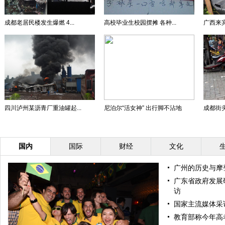
成都老居民楼发生爆燃 4...
高校毕业生校园摆摊 各种...
广西来宾
四川泸州某沥青厂重油罐起...
尼泊尔“活女神” 出行脚不沾地
成都街头
国内
国际
财经
文化
广州的历史与摩
广东省政府发展
访
国家主流媒体采
教育部称今年高