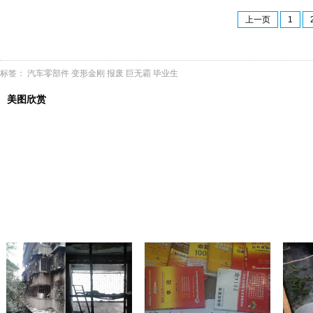
上一页
1
标签：
汽车零部件
变形金刚
报废
巨无霸
毕业生
美图欣赏