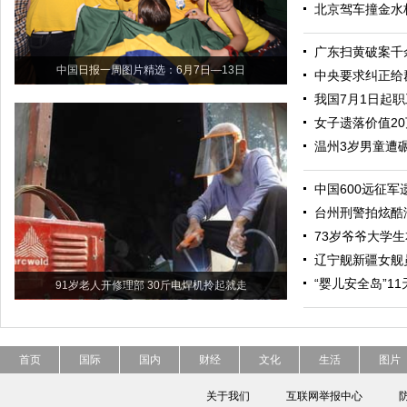
北京驾车撞金水
广东扫黄破案千
中国日报一周图片精选：6月7日—13日
中央要求纠正给
我国7月1日起
女子遗落价值2
温州3岁男童遭
中国600远征军
台州刑警拍炫酷
73岁爷爷大学生
辽宁舰新疆女舰
“婴儿安全岛”1
91岁老人开修理部 30斤电焊机拎起就走
首页
国际
国内
财经
文化
生活
图片
关于我们
互联网举报中心