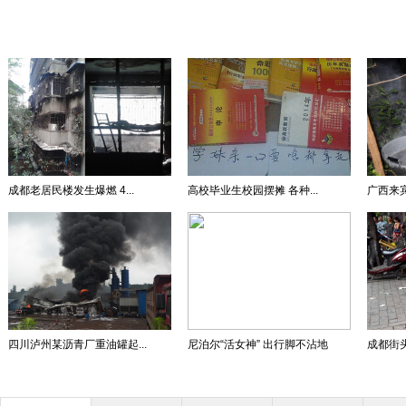
成都老居民楼发生爆燃 4...
高校毕业生校园摆摊 各种...
广西来宾
四川泸州某沥青厂重油罐起...
尼泊尔“活女神” 出行脚不沾地
成都街头