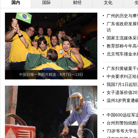
国内
国际
财经
文化
广州的历史与摩
广东省政府发展
访
国家主流媒体采
教育部称今年高
北京驾车撞金水
广东扫黄破案千
中国日报一周图片精选：6月7日—13日
中央要求纠正给
我国7月1日起
女子遗落价值2
温州3岁男童遭
中国600远征军
台州刑警拍炫酷
73岁爷爷大学生