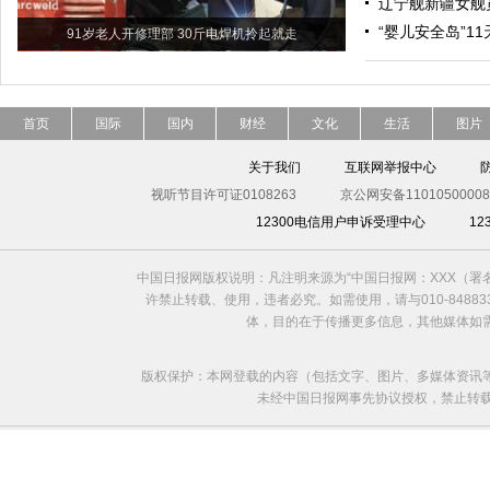
辽宁舰新疆女舰
“婴儿安全岛”1
91岁老人开修理部 30斤电焊机拎起就走
首页
国际
国内
财经
文化
生活
图片
关于我们
互联网举报中心
视听节目许可证0108263
京公网安备11010500008
12300电信用户申诉受理中心
1
中国日报网版权说明：凡注明来源为“中国日报网：XXX（
许禁止转载、使用，违者必究。如需使用，请与010-8488
体，目的在于传播更多信息，其他媒体如
版权保护：本网登载的内容（包括文字、图片、多媒体资讯
未经中国日报网事先协议授权，禁止转载使用。给