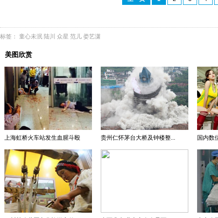
标签：
童心未泯
陆川
众星
范儿
娄艺潇
美图欣赏
上海虹桥火车站发生血腥斗殴
贵州仁怀茅台大桥及钟楼整...
国内数