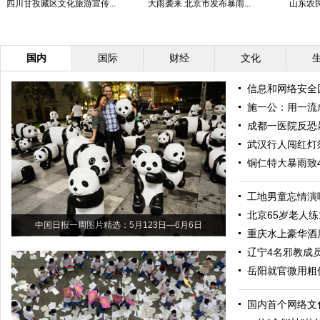
四川甘孜藏区文化旅游宣传...
大雨袭来 北京市发布暴雨...
山东农民
国内
国际
财经
文化
信息和网络安全
施一公：用一流
成都一医院反恐
武汉行人闯红灯
铜仁特大暴雨致
工地男童忘情演
北京65岁老人练
中国日报一周图片精选：5月123日—6月6日
重庆水上豪华酒
辽宁4名邪教成
岳阳就官微用粗
国内首个网络文