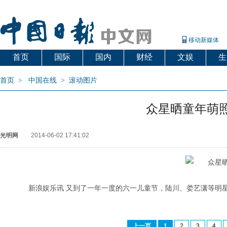
移动新媒体
首页
国际
国内
财经
文娱
生
首页
>
中国在线
>
滚动图片
众星晒童年萌
光明网
2014-06-02 17:41:02
新浪娱乐讯 又到了一年一度的六一儿童节，陆川、娄艺潇等明星也
上一页
1
2
3
4