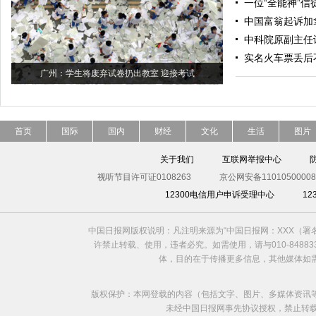
一位“全能神”信
中国富翁起诉加
中科院原副主任
实名火车票丢后
广州：学生将废弃试卷扔出教室 迎接考试
首页
国际
国内
财经
文化
生活
图片
关于我们
互联网举报中心
视听节目许可证0108263
京公网安备11010500008
12300电信用户申诉受理中心
1
中国日报网版权说明：凡注明来源为“中国日报网：XXX（
许禁止转载、使用，违者必究。如需使用，请与010-8488
体，目的在于传播更多信息，其他媒体如
版权保护：本网登载的内容（包括文字、图片、多媒体资讯
未经中国日报网事先协议授权，禁止转载使用。给