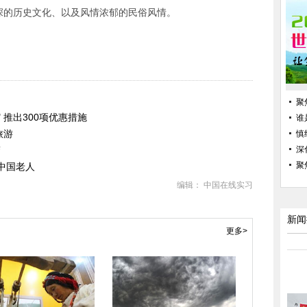
深的历史文化、以及风情浓郁的民俗风情。
聚
 推出300项优惠措施
谁
旅游
慎
警
深
聚
中国老人
编辑： 中国在线实习
新闻
更多>