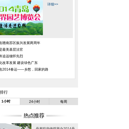
详细>>
焦赣南苏区振兴发展两周年
是最美基层法官
终追远缅怀先烈
化改革发展 建设绿色广东
焦2014春运——乡愁，回家的路
排行
1小时
24小时
每周
丹麦驻华使馆举办2014丹