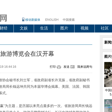
移动新媒体
中国搜索
财经
文娱
生活
图片
视频
社区
新闻
中旅游博览会在汉开幕
图片
19 16:44:16
打印
发送
我来说两句
游协会秘书长刘士军，省政府副省长许克振，省政府副秘书
游局局长钱远坤共同为本届华博会揭幕。美国、法国、韩国
中国
幕式。
5
共赢”为主题，是历届以来亮点最多的一次。省旅游局局长钱远