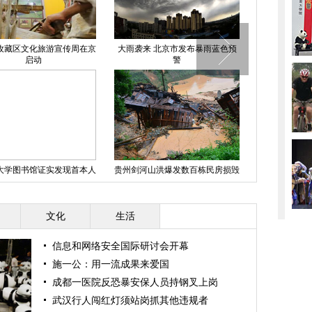
孜藏区文化旅游宣传周在京
大雨袭来 北京市发布暴雨蓝色预
昆明1.2亿私
启动
警
组
大学图书馆证实发现首本人
贵州剑河山洪爆发数百栋民房损毁
福州道路
书 皮肤来自女人背部
文化
生活
信息和网络安全国际研讨会开幕
施一公：用一流成果来爱国
成都一医院反恐暴安保人员持钢叉上岗
武汉行人闯红灯须站岗抓其他违规者