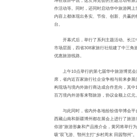
坤在致辞中说，这次博览会的主题活动有旅
作活动等。同时，还同时启动华中旅游网上
内容上都体现出务实、节俭、创新、共赢的
台。
开幕式后，举行了系列主题活动。长江
市场层面，四省308家旅行社组建了中三角
优惠旅游线路。
上午10点举行的第七届华中旅游博览会
席，省内近百家旅行社企业争相与前来参展的
构现场与境内外旅行商达成合作意向，其中
百万境内外游客来鄂旅游，协议金额上亿元
与此同时，省内外各地纷纷借华博会平
西藏山南和新疆博州都在展会上进行了旅游
你游”旅游形象和产品推介会，黄冈将举行为
吸”双飞游、鄂州主打“乡村周末 田园鄂州