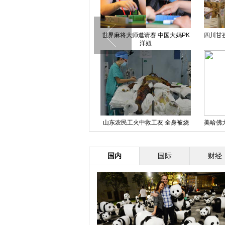
贵州仁怀茅台大桥及钟楼整体爆破
世界麻将大师邀请赛 中国大妈PK
四川甘
成功
洋妞
北京颐和园迎来对公众开放100周
山东农民工火中救工友 全身被烧
美哈佛
年
伤99%
皮
国内
国际
财经