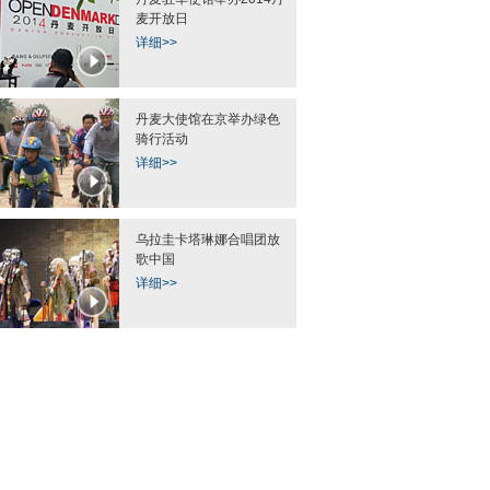
麦开放日
详细>>
人飞机开卖 云南富豪
四川：出租车违规变道撞上价值近
中越边境广西防城港
团“看货”
千万劳斯莱斯(图)
执勤
丹麦大使馆在京举办绿色
骑行活动
详细>>
乌拉圭卡塔琳娜合唱团放
歌中国
塌陷犹如“天坑”
重庆车展惊现“啦叭车” 周身装音响
今夏西瓜很忙 加拿
详细>>
造形古怪
瓜雕刻出惊