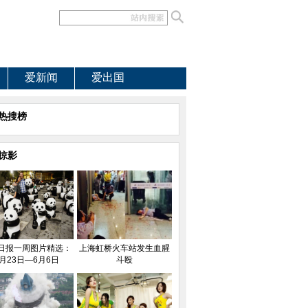
爱新闻
爱出国
热搜榜
掠影
日报一周图片精选：
上海虹桥火车站发生血腥
月23日—6月6日
斗殴