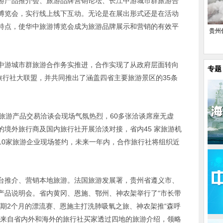
游产品推介会、旅游品牌营销论坛、长江中游城市群旅游合
博览会，实行线上线下互动。无论是在展出形式还是在活动
特点，使华中旅游博览会成为旅游品牌展示和营销的有效平
贵州
中游城市群旅游合作务实推进，合作实现了从政府层面转向
专题
旅行社大联盟，并共同推出了涵盖四省主要旅游景区的35条
旅游产品交易洽谈会现场气氛热烈，60多张洽谈席座无虚
境外旅行商及国内旅行社开展洽淡对接，省内45 家旅游机
10家旅游企业现场签约，未来一年内，合作旅行社将组织近
。
台推介、营销本地旅游。法国旅游发展署，贵州省遵义市、
产品说明会。省内黄冈、恩施、鄂州、神农架举行了“市长带
期2个月的漂流赛、恩施主打洗肺吸氧之旅、神农架推“森呼
”。来自省内外和海外的旅行社买家透过四地的旅游介绍，领略