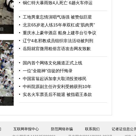
铜仁特大暴雨致4人死亡 6趟火车停运
工地男童忘情演唱气场强 被赞似巨星
北京65岁老人练15年单双杠成“肌肉男”
6日
重庆水上豪华酒店 船身上建亭台引争议
辽宁4名邪教成员组织非法活动被判刑
岳阳就官微用粗俗言语攻击网友致歉
国内首个网络文化频道正式上线
一位“全能神”信徒的忏悔录
中国富翁起诉加拿大取消投资移民
中科院原副主任许安利受贿获刑10年
实名火车票丢后不能退 被指霸王条款
试
们
互联网举报中心
防范网络诈骗
联系我们
记者证信息公