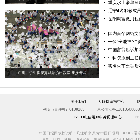
重庆水上豪华酒
辽宁4名邪教成
岳阳就官微用粗
国内首个网络文
一位“全能神”信
中国富翁起诉加
中科院原副主任
实名火车票丢后
广州：学生将废弃试卷扔出教室 迎接考试
关于我们
互联网举报中心
视听节目许可证0108263
京公网安备11010500008
12300电信用户申诉受理中心
1
中国日报网版权说明：凡注明来源为“中国日报网：XXX（
许禁止转载、使用，违者必究。如需使用，请与010-8488