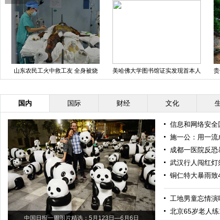
山东农民工火中救工友 全身被烧
美哈佛大学图书馆证实发现首本人
贵
伤99%
皮书 皮肤来自女人背部
国内
国际
财经
文化
信息和网络安全
施一公：用一流
成都一医院反恐
武汉行人闯红灯
铜仁特大暴雨致
工地男童忘情演
北京65岁老人练
中国日报一周图片精选：5月123日—6月6日