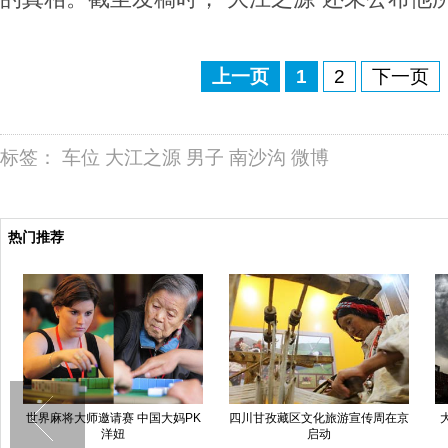
上一页
1
2
下一页
标签：
车位
大江之源
男子
南沙沟
微博
热门推荐
世界麻将大师邀请赛 中国大妈PK
四川甘孜藏区文化旅游宣传周在京
洋妞
启动