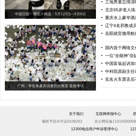
工地男童忘情演
北京65岁老人练
中国日报一周图片精选：5月123日—6月6日
重庆水上豪华酒
辽宁4名邪教成
岳阳就官微用粗
国内首个网络文
一位“全能神”信
中国富翁起诉加
中科院原副主任
实名火车票丢后
广州：学生将废弃试卷扔出教室 迎接考试
关于我们
互联网举报中心
视听节目许可证0108263
京公网安备11010500008
12300电信用户申诉受理中心
1