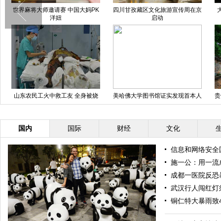
昆明1.2亿私人飞机开卖 云南富豪
四川：出租车违规变道撞上价值近
中
组团“看货”
千万劳斯莱斯(图)
福州道路塌陷犹如“天坑”
重庆车展惊现“啦叭车” 周身装音响
造形古怪
国内
国际
财经
文化
信息和网络安全
施一公：用一流
成都一医院反恐
武汉行人闯红灯
铜仁特大暴雨致