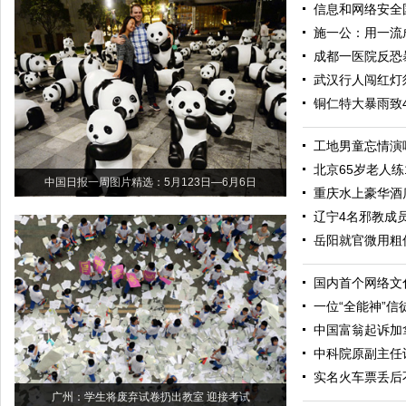
信息和网络安全
施一公：用一流
成都一医院反恐
武汉行人闯红灯
铜仁特大暴雨致
工地男童忘情演
北京65岁老人练
中国日报一周图片精选：5月123日—6月6日
重庆水上豪华酒
辽宁4名邪教成
岳阳就官微用粗
国内首个网络文
一位“全能神”信
中国富翁起诉加
中科院原副主任
实名火车票丢后
广州：学生将废弃试卷扔出教室 迎接考试