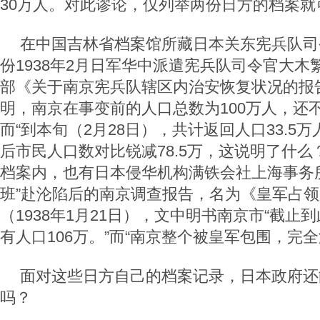
30万人。对此谬论，仅列举两份日方的档案就
在中国吉林省档案馆所藏日本关东宪兵队司
份1938年2月日军华中派遣宪兵队司令官大
部《关于南京宪兵队辖区内治安恢复状况的报
明，南京在事变前的人口总数为100万人，还
而“到本旬（2月28日），共计返回人口33.5
后市民人口数对比锐减78.5万，这说明了什
档案内，也有日本侵华机构满铁会社上海事务
班”赴沦陷后的南京调查报告，名为《皇军占
（1938年1月21日），文中明书南京市“截止
有人口106万。”而“南京整个被皇军包围，完
面对这些日方自己的档案记录，日本政府还能
吗？