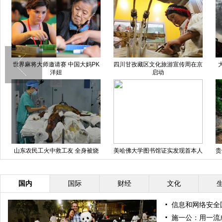
世界麻将大师邀请赛 中国大妈PK
四川甘孜藏区文化旅游宣传周在京
洋妞
启动
山东农民工火中救工友 全身被烧
美哈佛大学图书馆证实发现首本人
贵
伤99%
皮书 皮肤来自女人背部
国内
国际
财经
文化
信息和网络安全
施一公：用一流