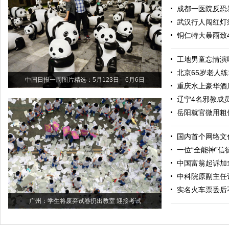
成都一医院反恐
武汉行人闯红灯
铜仁特大暴雨致
工地男童忘情演
北京65岁老人练
中国日报一周图片精选：5月123日—6月6日
重庆水上豪华酒
辽宁4名邪教成
岳阳就官微用粗
国内首个网络文
一位“全能神”信
中国富翁起诉加
中科院原副主任
实名火车票丢后
广州：学生将废弃试卷扔出教室 迎接考试