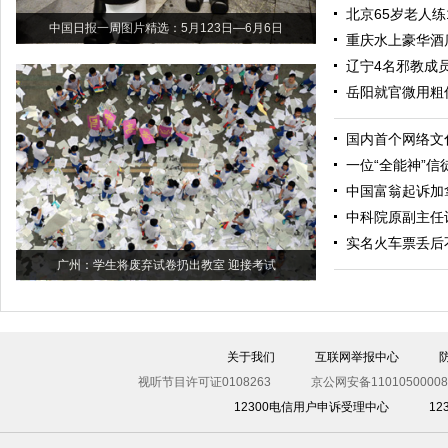
北京65岁老人练
中国日报一周图片精选：5月123日—6月6日
重庆水上豪华酒
辽宁4名邪教成
岳阳就官微用粗
国内首个网络文
一位“全能神”信
中国富翁起诉加
中科院原副主任
实名火车票丢后
广州：学生将废弃试卷扔出教室 迎接考试
关于我们
互联网举报中心
视听节目许可证0108263
京公网安备11010500008
12300电信用户申诉受理中心
1