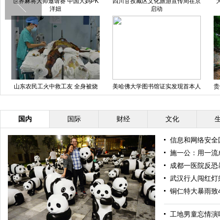
界麻将大师邀请赛 中国大妈PK
四川甘孜藏区文化旅游宣传周在京
大雨袭来
洋妞
启动
山东农民工火中救工友 全身被烧
美哈佛大学图书馆证实发现首本人
贵州剑河
伤99%
皮书 皮肤来自女人背部
国内
国际
财经
文化
信息和网络安全
施一公：用一流
成都一医院反恐
武汉行人闯红灯
铜仁特大暴雨致
工地男童忘情演