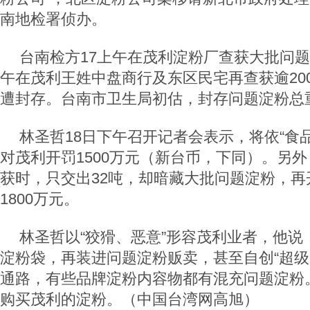
南地检署侦办。
台南检方17上午在茂利淀粉厂查获大批问题淀
午在茂利王姓中盘商行及东区民宅再查获逾20
遭封存。台南市卫生局初估，封存问题淀粉总重
林圣哲18日下午召开记者会表示，将依“食
对茂利开罚1500万元（新台币，下同）。另
获时，只交出32吨，却暗藏大批问题淀粉，再
1800万元。
林圣哲以“狡猾、恶意”形容茂利业者，他说
淀粉袋，再装进问题淀粉贩卖，甚至自创“超级
通路，有些品牌淀粉内容物都有混充问题淀粉
购买茂利的淀粉。（中国台湾网高旭）