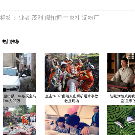
标签：
业者
茂利
假扣押
中央社
淀粉厂
热门推荐
直击"4.07"曲靖东山煤矿透水事故
陆毅刘恺威黄晓明吴奇隆 电视
救援现场
剧“皇帝”比帅(图)