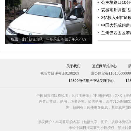
公主坟路口10分
安徽亳州调查“
3亿投入4年"瘫
中国大妈成购房
兰州仅西固区苯
组图：张氏叔侄出狱一年各买宝马 侄子年入20万
关于我们
互联网举报中心
视听节目许可证0108263
京公网安备11010500008
12300电信用户申诉受理中心
1
中国日报网版权说明：凡注明来源为“中国日报网：XXX（
许禁止转载、使用，违者必究。如需使用，请与010-8488
体，目的在于传播更多信息，其他媒体如
版权保护：本网登载的内容（包括文字、图片、多媒体资讯
未经中国日报网事先协议授权，禁止转载使用。给