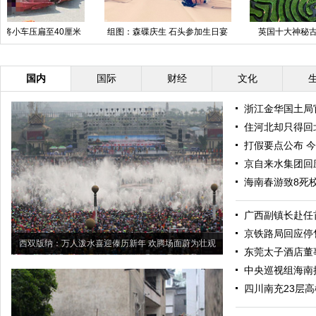
组图：森碟庆生 石头参加生日宴
英国十大神秘古老的特色迷宫
三
对话萌哭网友
国内
国际
财经
文化
浙江金华国土局
住河北却只得回北
打假要点公布 
京自来水集团回
海南春游致8死
广西副镇长赴任
京铁路局回应停
西双版纳：万人泼水喜迎傣历新年 欢腾场面蔚为壮观
东莞太子酒店董
中央巡视组海南接
四川南充23层