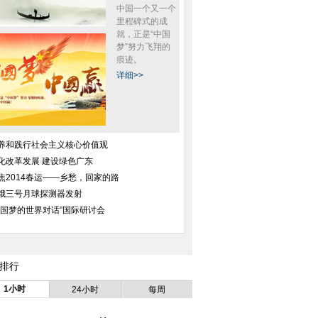
中国一个又一个
里程碑式的成
就，正是“中国
梦”努力飞翔的
痕迹。
详细>>
抓现行 抱3条死狗示
云南野生动物园为情绪低落熊猫装
组图：张氏叔侄出
众
电视
侄子年入
养和践行社会主义核心价值观
化改革发展 建设绿色广东
焦2014春运——乡愁，回家的路
娥三号月球探测器发射
中国梦的世界对话”国际研讨会
大19岁京东老总最新
云南唯一大熊猫情绪低落 动物园
大货车侧翻将小车
恩爱照
想尽办法为其找乐
（组图
排行
1小时
24小时
每周