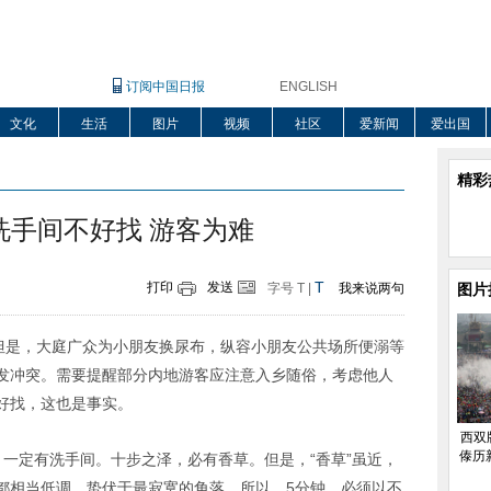
订阅中国日报
ENGLISH
文化
生活
图片
视频
社区
爱新闻
爱出国
精彩
洗手间不好找 游客为难
T
打印
发送
字号
T
|
我来说两句
图片
。但是，大庭广众为小朋友换尿布，纵容小朋友公共场所便溺等
发冲突。需要提醒部分内地游客应注意入乡随俗，考虑他人
好找，这也是事实。
西双
傣历
一定有洗手间。十步之泽，必有香草。但是，“香草”虽近，
都相当低调，蛰伏于最寂寞的角落。所以，5分钟，必须以不