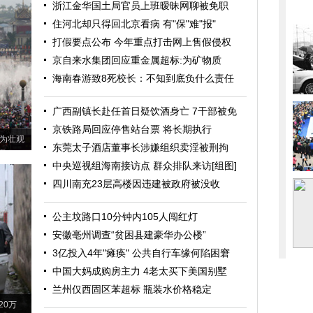
浙江金华国土局官员上班暧昧网聊被免职
住河北却只得回北京看病 有"保"难"报"
打假要点公布 今年重点打击网上售假侵权
京自来水集团回应重金属超标:为矿物质
海南春游致8死校长：不知到底负什么责任
广西副镇长赴任首日疑饮酒身亡 7干部被免
京铁路局回应停售站台票 将长期执行
为壮观
东莞太子酒店董事长涉嫌组织卖淫被刑拘
中央巡视组海南接访点 群众排队来访[组图]
四川南充23层高楼因违建被政府被没收
公主坟路口10分钟内105人闯红灯
安徽亳州调查“贫困县建豪华办公楼”
3亿投入4年"瘫痪" 公共自行车缘何陷困窘
中国大妈成购房主力 4老太买下美国别墅
兰州仅西固区苯超标 瓶装水价格稳定
20万