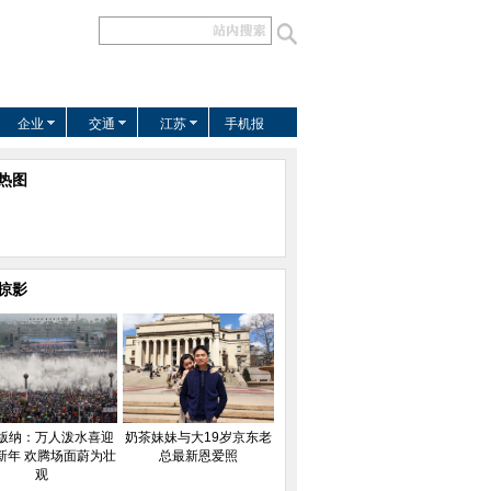
企业
交通
江苏
手机报
热图
掠影
版纳：万人泼水喜迎
奶茶妹妹与大19岁京东老
新年 欢腾场面蔚为壮
总最新恩爱照
观