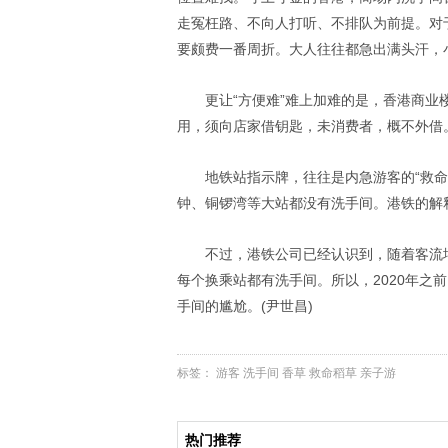
走冤枉路、不向人打听、不排队为前提。对
要颇费一番周折。大人往往都急出满头汗，
更让“方便难”难上加难的是，香港商
用，须向店家借钥匙，未消费者，概不外借
地铁站指示牌，往往是内急游客的“救
钟、铜锣湾等大站都没有洗手间。港铁的解
不过，港铁公司已经认识到，随着客流增
每个换乘站都有洗手间。所以，2020年之
手间的尴尬。(尹世昌)
标签：
游客
洗手间
香草
救命稻草
亲子游
热门推荐