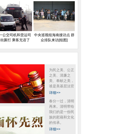
一公交司机和货运司
中央巡视组海南接访点 群
街厮打 乘客无语了
众排队来访[组图]
为民之美、公正
之美、清廉之
美、奉献之美，
谁是美基层法官
详细>>
春分一过，清明
再来。清明带给
我们的是一份民
族的慰藉和文化
的传承。
详细>>