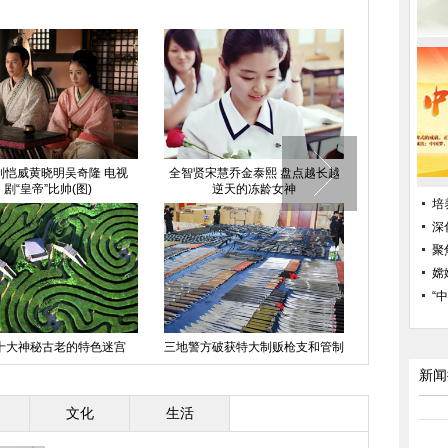
妹妹与大19岁京东老总最新
西安一公交司机和货运司机当街厮
广西偷狗贼被
恩爱照
打 乘客无语了
培
深
聚
嫦
“
故事：90后入殓师只为留下
南京“弃婴岛”三夜蹲守记
奶茶妹妹与
永恒美丽
新闻
文化
生活