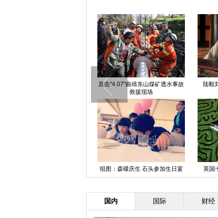
全智贤宋慧乔金泰熙 盘点越长越
西双版纳：万人泼水喜迎傣历新年
奶茶
逆天的冻龄女神
欢腾场面蔚为壮观
三地警方破获特大制贩枪支和管制
中央巡视组海南接访点 群众排队
图片
刀具案
来访[组图]
国内
国际
财经