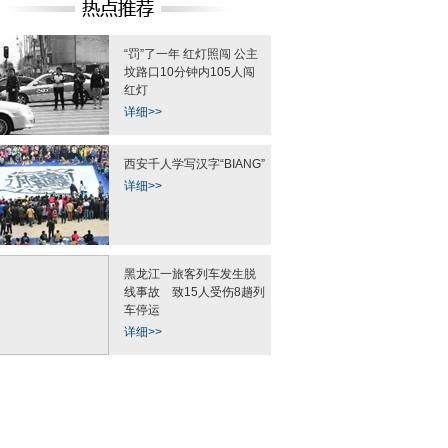
“罚”了一年 红灯照闯 公主
坟路口10分钟内105人闯
红灯
详细>>
西安千人学写汉字“BIANG”
详细>>
黑龙江一旅客列车发生脱
线事故 致15人受伤8趟列
车停运
详细>>