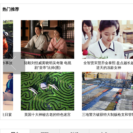
热门推荐
西双版纳：万人泼水喜迎傣历新年
奶茶妹妹与大19岁京东老总最新
西
欢腾场面蔚为壮观
恩爱照
中央巡视组海南接访点 群众排队
图片故事：90后入殓师只为留下
来访[组图]
永恒美丽