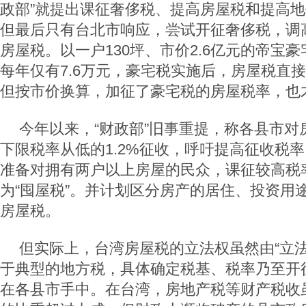
政部”就提出课征奢侈税、提高房屋税和提高
但最后只有台北市响应，尝试开征奢侈税，调
房屋税。以一户130坪、市价2.6亿元的帝宝
每年仅有7.6万元，豪宅税实施后，房屋税直接跃
但按市价换算，加征了豪宅税的房屋税率，也才
今年以来，“财政部”旧事重提，称各县市对
下限税率从低的1.2%征收，呼吁提高征收税率
准备对拥有两户以上房屋的民众，课征较高税
为“囤屋税”。并计划区分房产的居住、投资用
房屋税。
但实际上，台湾房屋税的立法权虽然由“立法
于典型的地方税，具体确定税基、税率乃至开
在各县市手中。在台湾，房地产税等财产税收