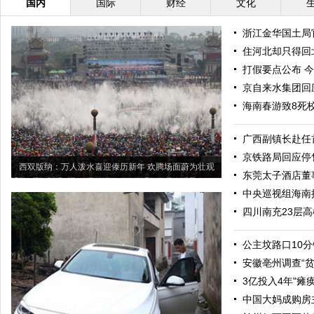
国内
国际
财经
文化
浙江金华国土局
住河北却只得回北
打假要点公布 
京自来水集团回
海南春游致8死
广西副镇长赴任
京铁路局回应停
西双版纳：万人泼水喜迎傣历新年 欢腾场面蔚为壮观
东莞太子酒店董
中央巡视组海南接
四川南充23层
公主坟路口10分
安徽亳州调查“
3亿投入4年"瘫
中国大妈成购房