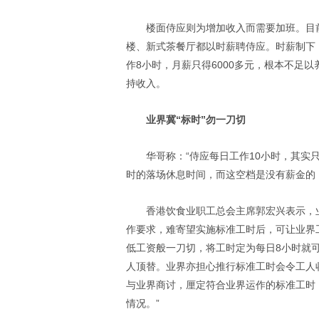
楼面侍应则为增加收入而需要加班。目
楼、新式茶餐厅都以时薪聘侍应。时薪制下
作8小时，月薪只得6000多元，根本不足
持收入。
业界冀“标时”勿一刀切
华哥称：“侍应每日工作10小时，其实
时的落场休息时间，而这空档是没有薪金的，
香港饮食业职工总会主席郭宏兴表示，
作要求，难寄望实施标准工时后，可让业界
低工资般一刀切，将工时定为每日8小时就
人顶替。业界亦担心推行标准工时会令工人
与业界商讨，厘定符合业界运作的标准工时，
情况。”