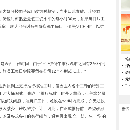
前大部分楼面侍应已改为时薪制，当中日式食肆、连锁酒
，侍应时薪贴近最低工资水平的每小时30元，如果每日只工
以养家，故大部分时薪制侍应都要每日工作最少10小时，以维
培
只是表面工作时间，由于行业惯例午市和晚市之间有2至3个小
深
故员工每日实际要留在公司12个小时或以上。”
聚
嫦
业界原则上支持推行标准工时，但因业内各个工种的特殊工
“
工时大幅缩减。他称：“推行标准工时是大趋势，但并非如最
可以解决问题，如厨师工作，难以在8小时内完成，亦无法找
收入减少，难以维持生计。因此，在正式推行前，希望政府
新闻
以及各式各样的实行细节，避免再出现‘立一法、生一弊’的