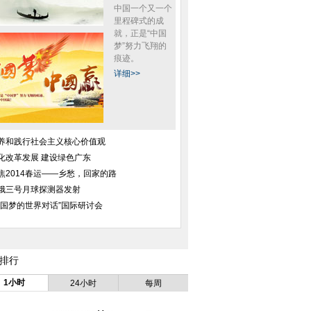
中国一个又一个
里程碑式的成
就，正是“中国
梦”努力飞翔的
痕迹。
详细>>
养和践行社会主义核心价值观
化改革发展 建设绿色广东
焦2014春运——乡愁，回家的路
娥三号月球探测器发射
中国梦的世界对话”国际研讨会
排行
1小时
24小时
每周