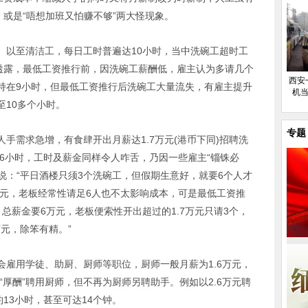
，或是“唔想加班又怕赚不够”两大怪现象。
、以至清洁工，每日工时普遍达10小时，当中洗碗工超时工
员透露，最低工资推行前，因洗碗工薪酬低，雇主认为多请几个
西安
持在9小时，但最低工资推行后洗碗工大量流失，有雇主提升
机当
至10多个小时。
专题
手需求急增，有食肆开出月薪达1.7万元(港币下同)招聘洗
16小时，工时及薪金同样令人咋舌，乃因一些雇主“锱铢必
释说：“平日酒楼只须3个洗碗工，但假期生意好，就要6个人才
余元，老板经常性请足6人也不太影响成本，可是最低工资推
总薪金要6万元，老板便索性开出超过的1.7万元只请3个，
万元，除笨有精。”
会雇用学徒、助厨、厨师等职位，厨师一般月薪为1.6万元，
“厚酬”聘用厨师，但不再为厨师另聘助手。例如以2.6万元聘
13小时，甚至可达14个钟。