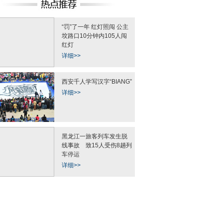
“罚”了一年 红灯照闯 公主
坟路口10分钟内105人闯
红灯
详细>>
西安千人学写汉字“BIANG”
详细>>
黑龙江一旅客列车发生脱
线事故 致15人受伤8趟列
人泼水喜迎傣历新年
奶茶妹妹与大19岁京东老总最新
西安一公交司机和货
场面蔚为壮观
恩爱照
打 乘客无
车停运
详细>>