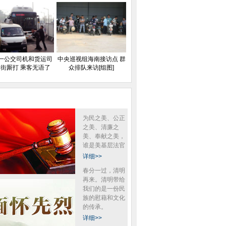
一公交司机和货运司
中央巡视组海南接访点 群
街厮打 乘客无语了
众排队来访[组图]
为民之美、公正
之美、清廉之
美、奉献之美，
谁是美基层法官
详细>>
春分一过，清明
再来。清明带给
我们的是一份民
族的慰藉和文化
的传承。
详细>>