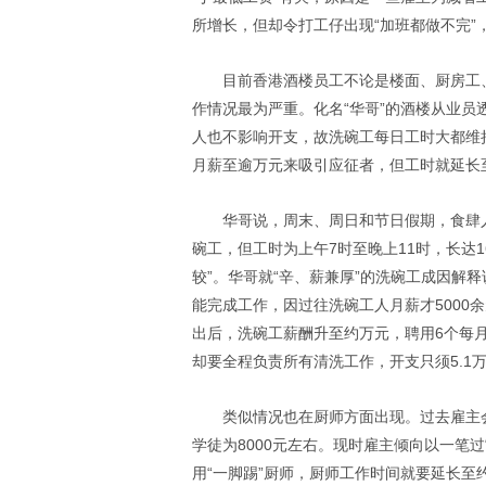
所增长，但却令打工仔出现“加班都做不完”
目前香港酒楼员工不论是楼面、厨房工
作情况最为严重。化名“华哥”的酒楼从业
人也不影响开支，故洗碗工每日工时大都维
月薪至逾万元来吸引应征者，但工时就延长
华哥说，周末、周日和节日假期，食肆人
碗工，但工时为上午7时至晚上11时，长达
较”。华哥就“辛、薪兼厚”的洗碗工成因解
能完成工作，因过往洗碗工人月薪才5000
出后，洗碗工薪酬升至约万元，聘用6个每月
却要全程负责所有清洗工作，开支只须5.1
类似情况也在厨师方面出现。过去雇主
学徒为8000元左右。现时雇主倾向以一笔过
用“一脚踢”厨师，厨师工作时间就要延长至约