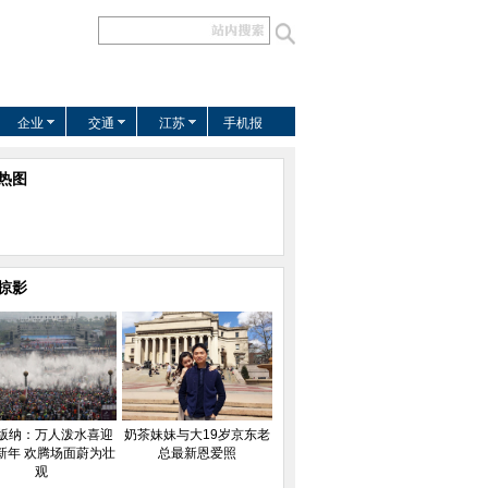
企业
交通
江苏
手机报
热图
掠影
版纳：万人泼水喜迎
奶茶妹妹与大19岁京东老
新年 欢腾场面蔚为壮
总最新恩爱照
观