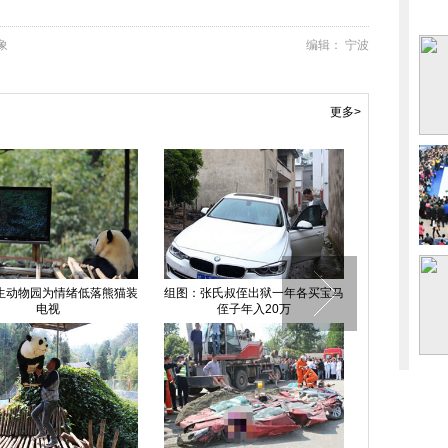
象
编辑： 宁波
更多>
刘恺威黄晓明吴奇隆 电视
全智贤宋慧乔金泰熙 盘点越长越
西双版纳：万
剧“皇帝”比帅(图)
逆天的冻龄女神
欢腾