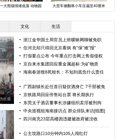
十大神秘古老的特色迷宫
三地警方破获特大制贩枪支和管制
中央巡视组海
刀具案
来
文化
生活
浙江金华国土局官员上班暧昧网聊被免职
住河北却只得回北京看病 有"保"难"报"
打假要点公布 今年重点打击网上售假侵权
京自来水集团回应重金属超标:为矿物质
海南春游致8死校长：不知到底负什么责任
广西副镇长赴任首日疑饮酒身亡 7干部被免
京铁路局回应停售站台票 将长期执行
为壮观
东莞太子酒店董事长涉嫌组织卖淫被刑拘
中央巡视组海南接访点 群众排队来访[组图]
四川南充23层高楼因违建被政府被没收
公主坟路口10分钟内105人闯红灯