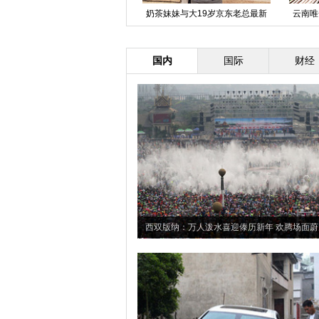
大货车侧翻将小车压扁至40厘米
组图：森碟庆生 石头参加生日宴
英国
（组图）
对话萌哭网友
国内
国际
财经
西双版纳：万人泼水喜迎傣历新年 欢腾场面蔚