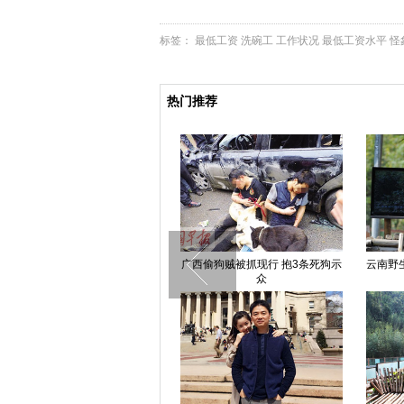
标签：
最低工资
洗碗工
工作状况
最低工资水平
怪
热门推荐
组图：张氏叔侄出狱一年各买宝马
直击"4.07"曲靖东山煤矿透水事故
陆毅
侄子年入20万
救援现场