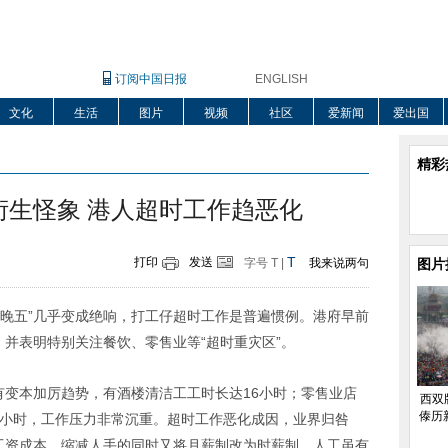
订阅中国日报
ENGLISH
文化
生活
图片
视频
社区
爱新闻
爱出国
精彩
衍生怪象 港人超时工作趋恶化
T
打印
发送
字号
T
|
我来说两句
图片
九晚五”几乎变成绝响，打工仔超时工作是普遍惯例。港府早前
，并表明特别关注餐饮、零售业等“超时重灾区”。
有变本加厉趋势，有酒楼清洁工工时长达16小时；零售业店
西双
傣历
5小时，工作压力非常沉重。超时工作恶化成因，业界归咎
省工资成本，缩减人手的同时又将月薪制改为时薪制，人工虽有