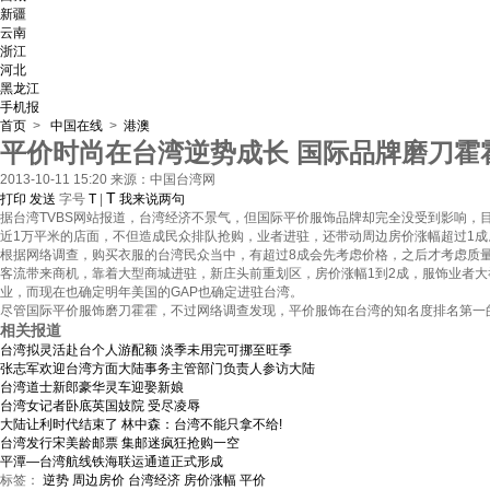
新疆
云南
浙江
河北
黑龙江
手机报
首页
>
中国在线
>
港澳
平价时尚在台湾逆势成长 国际品牌磨刀霍
2013-10-11 15:20
来源：中国台湾网
T
打印
发送
字号
T
|
我来说两句
据台湾TVBS网站报道，台湾经济不景气，但国际平价服饰品牌却完全没受到影响，目
近1万平米的店面，不但造成民众排队抢购，业者进驻，还带动周边房价涨幅超过1成
根据网络调查，购买衣服的台湾民众当中，有超过8成会先考虑价格，之后才考虑质量，
客流带来商机，靠着大型商城进驻，新庄头前重划区，房价涨幅1到2成，服饰业者大举
业，而现在也确定明年美国的GAP也确定进驻台湾。
尽管国际平价服饰磨刀霍霍，不过网络调查发现，平价服饰在台湾的知名度排名第一的是美国
相关报道
台湾拟灵活赴台个人游配额 淡季未用完可挪至旺季
张志军欢迎台湾方面大陆事务主管部门负责人参访大陆
台湾道士新郎豪华灵车迎娶新娘
台湾女记者卧底英国妓院 受尽凌辱
大陆让利时代结束了 林中森：台湾不能只拿不给!
台湾发行宋美龄邮票 集邮迷疯狂抢购一空
平潭—台湾航线铁海联运通道正式形成
标签：
逆势
周边房价
台湾经济
房价涨幅
平价