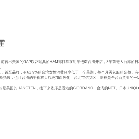
霍
前传出美国的GAP以及瑞典的H&M都打算在明年进驻台湾开店，3年前进入台湾的日本
。
甚至品牌，有62.9%的台湾女性消费频率低于一个星期，每个月买衣服的金额，有4
拓展，也让台湾的平价衣大战更加白热化，台北市信义区，堪称是全台百货业的一级战场，
的HANGTEN，接下来依序是香港的GIORDANO、台湾的NET、日本UNIQL