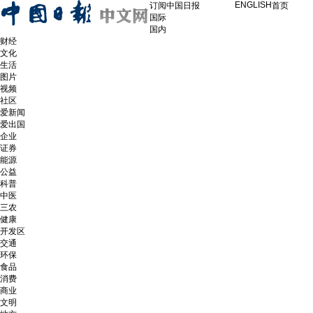
ENGLISH
订阅中国日报
首页
国际
国内
财经
文化
生活
图片
视频
社区
爱新闻
爱出国
企业
证券
能源
公益
科普
中医
三农
健康
开发区
交通
环保
食品
消费
商业
文明