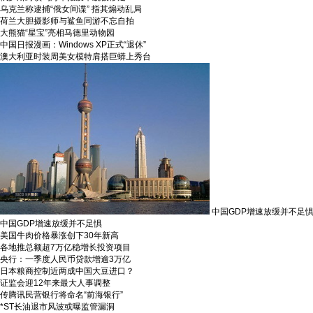
乌克兰称逮捕“俄女间谍” 指其煽动乱局
荷兰大胆摄影师与鲨鱼同游不忘自拍
大熊猫“星宝”亮相马德里动物园
中国日报漫画：Windows XP正式“退休”
澳大利亚时装周美女模特肩搭巨蟒上秀台
中国GDP增速放缓并不足
中国GDP增速放缓并不足惧
美国牛肉价格暴涨创下30年新高
各地推总额超7万亿稳增长投资项目
央行：一季度人民币贷款增逾3万亿
日本粮商控制近两成中国大豆进口？
证监会迎12年来最大人事调整
传腾讯民营银行将命名“前海银行”
*ST长油退市风波或曝监管漏洞