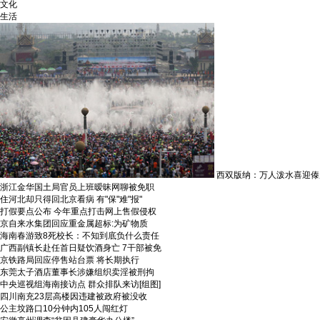
文化
生活
西双版纳：万人泼水喜迎傣
浙江金华国土局官员上班暧昧网聊被免职
住河北却只得回北京看病 有"保"难"报"
打假要点公布 今年重点打击网上售假侵权
京自来水集团回应重金属超标:为矿物质
海南春游致8死校长：不知到底负什么责任
广西副镇长赴任首日疑饮酒身亡 7干部被免
京铁路局回应停售站台票 将长期执行
东莞太子酒店董事长涉嫌组织卖淫被刑拘
中央巡视组海南接访点 群众排队来访[组图]
四川南充23层高楼因违建被政府被没收
公主坟路口10分钟内105人闯红灯