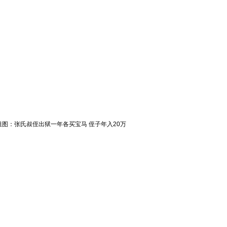
组图：张氏叔侄出狱一年各买宝马 侄子年入20万