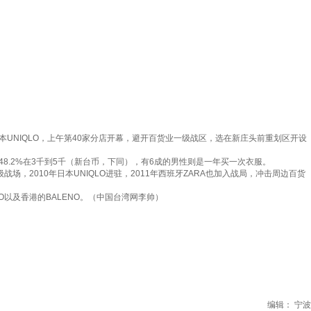
UNIQLO，上午第40家分店开幕，避开百货业一级战区，选在新庄头前重划区开设
8.2%在3千到5千（新台币，下同），有6成的男性则是一年买一次衣服。
2010年日本UNIQLO进驻，2011年西班牙ZARA也加入战局，冲击周边百货
O以及香港的BALENO。（中国台湾网李帅）
编辑： 宁波