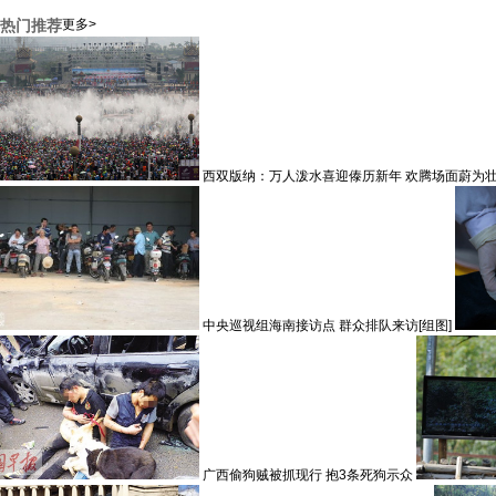
热门推荐
更多>
西双版纳：万人泼水喜迎傣历新年 欢腾场面蔚为
中央巡视组海南接访点 群众排队来访[组图]
广西偷狗贼被抓现行 抱3条死狗示众