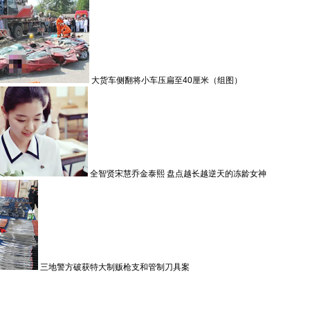
大货车侧翻将小车压扁至40厘米（组图）
全智贤宋慧乔金泰熙 盘点越长越逆天的冻龄女神
三地警方破获特大制贩枪支和管制刀具案