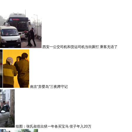
西安一公交司机和货运司机当街厮打 乘客无语了
南京“弃婴岛”三夜蹲守记
组图：张氏叔侄出狱一年各买宝马 侄子年入20万