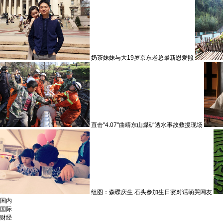
奶茶妹妹与大19岁京东老总最新恩爱照
直击"4.07"曲靖东山煤矿透水事故救援现场
组图：森碟庆生 石头参加生日宴对话萌哭网友
国内
国际
财经