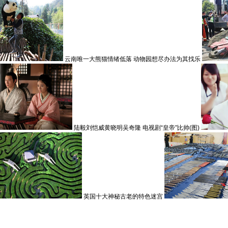
云南唯一大熊猫情绪低落 动物园想尽办法为其找乐
陆毅刘恺威黄晓明吴奇隆 电视剧“皇帝”比帅(图)
英国十大神秘古老的特色迷宫