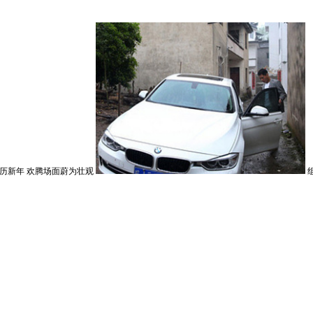
历新年 欢腾场面蔚为壮观