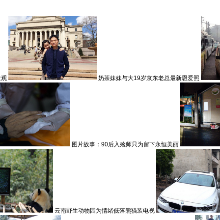
壮观
奶茶妹妹与大19岁京东老总最新恩爱照
图片故事：90后入殓师只为留下永恒美丽
云南野生动物园为情绪低落熊猫装电视