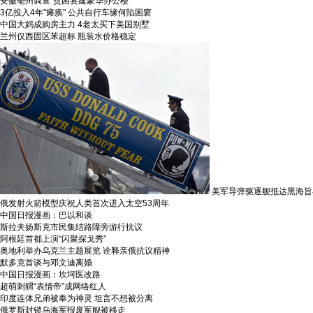
安徽亳州调查“贫困县建豪华办公楼”
3亿投入4年"瘫痪" 公共自行车缘何陷困窘
中国大妈成购房主力 4老太买下美国别墅
兰州仅西固区苯超标 瓶装水价格稳定
美军导弹驱逐舰抵达黑海旨
俄发射火箭模型庆祝人类首次进入太空53周年
中国日报漫画：巴以和谈
斯拉夫扬斯克市民集结路障旁游行抗议
阿根廷首都上演“闪聚探戈秀”
奥地利举办乌克兰主题展览 诠释亲俄抗议精神
默多克首谈与邓文迪离婚
中国日报漫画：坎坷医改路
超萌刺猬“表情帝”成网络红人
印度连体兄弟被奉为神灵 坦言不想被分离
俄罗斯封锁乌海军报废军舰被移走