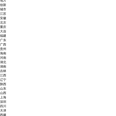
地方
创新
城市
江苏
安徽
北京
重庆
大连
福建
广东
广西
贵州
海南
河南
湖北
湖南
吉林
江西
辽宁
陕西
山东
山西
上海
深圳
四川
天津
西藏