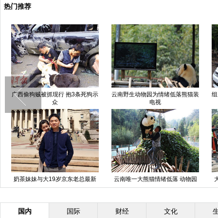
热门推荐
广西偷狗贼被抓现行 抱3条死狗示
云南野生动物园为情绪低落熊猫装
组
众
电视
奶茶妹妹与大19岁京东老总最新
云南唯一大熊猫情绪低落 动物园
恩爱照
想尽办法为其找乐
国内
国际
财经
文化