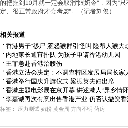
的把握到10月就一定会取消“限奶令”，因为“
定、很正常政府才会考虑”。（记者刘俊）
相关报道
香港男子“移尸”惹怒猴群引怪叫 险酿人猴大
内地家长通宵排队 为孩子申请香港幼儿园
王菲急赴香港治腰伤
香港立法会决定：不调查特区发展局局长家
香港举行国庆升旗仪式 梁振英夫妇出席
香港主题电影展在京开幕 讲述港人“异乡情怀
李嘉诚再次有意出售香港产业 仍否认撤资香
标签：
压力测试
奶粉
黄金周
方向不明
药房