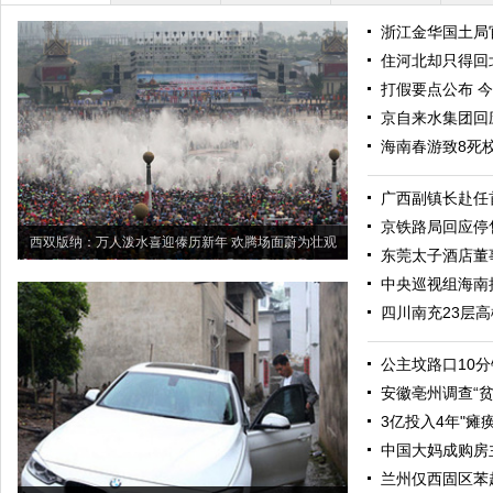
浙江金华国土局
住河北却只得回北
打假要点公布 
京自来水集团回
海南春游致8死
广西副镇长赴任
京铁路局回应停
西双版纳：万人泼水喜迎傣历新年 欢腾场面蔚为壮观
东莞太子酒店董
中央巡视组海南接
四川南充23层
公主坟路口10分
安徽亳州调查“
3亿投入4年"瘫
中国大妈成购房
兰州仅西固区苯