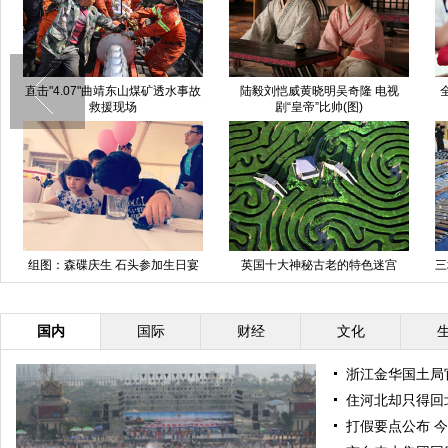
直击"4.07"曲靖东山煤矿透水事故
陆毅刘恺威黄晓明吴奇隆 电视
救援现场
剧“皇帝”比帅(图)
组图：森碟庆生 石头参加生日宴
英国十大神秘古老的特色迷宫
三
对话萌哭网友
国内
国际
财经
文化
浙江金华国土局
住河北却只得回北
打假要点公布 