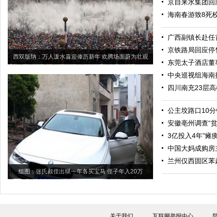
京自来水集团回
海南春游致8死
广西副镇长赴任
京铁路局回应停
西双版纳：万人泼水喜迎傣历新年 欢腾场面蔚为壮观
东莞太子酒店董
中央巡视组海南接
四川南充23层
公主坟路口10分
安徽亳州调查“
3亿投入4年"瘫
中国大妈成购房
兰州仅西固区苯
组图：张氏叔侄出狱一年各买宝马 侄子年入20万
关于我们
互联网举报中心