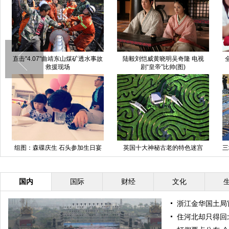
靖东山煤矿透水事故
陆毅刘恺威黄晓明吴奇隆 电视
全智贤宋慧乔金泰熙 盘
现场
剧“皇帝”比帅(图)
逆天的冻龄女神
石头参加生日宴
英国十大神秘古老的特色迷宫
三地警方破获特大制贩枪
哭网友
刀具案
国内
国际
财经
文化
浙江金华国土局
住河北却只得回北