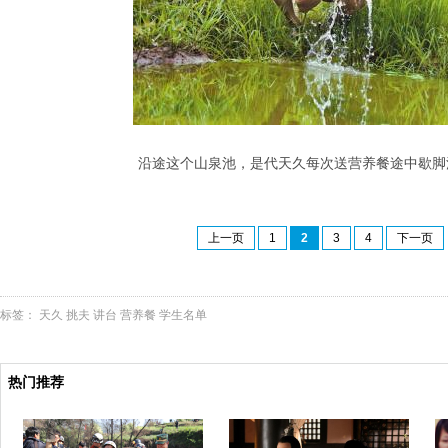
沿途这个山泉池，是代天久每次送营养餐途中歇脚
上一页
1
2
3
4
下一页
标签：
天久
挑夫
讲台
营养餐
学生名单
热门推荐