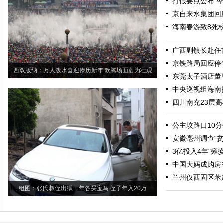
打假要点公布 
京自来水集团回
海南春游致8死
广西副镇长赴任
京铁路局回应停
西双版纳：万人泼水喜迎傣历新年 欢腾场面蔚为壮观
东莞太子酒店董
中央巡视组海南接
四川南充23层
公主坟路口10分
安徽亳州调查“
3亿投入4年"瘫
中国大妈成购房
兰州仅西固区苯
组图：张氏叔侄出狱一年各买宝马 侄子年入20万