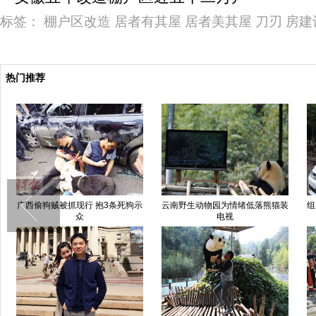
标签：
棚户区改造
居者有其屋
居者美其屋
刀刃
房建
热门推荐
买宝马
直击"4.07"曲靖东山煤矿透水事故
陆毅刘恺威黄晓明吴奇隆 电视
救援现场
剧“皇帝”比帅(图)