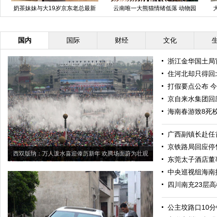
厘米
组图：森碟庆生 石头参加生日宴
英国十大神秘古老的特色迷宫
对话萌哭网友
国内
国际
财经
文化
浙江金华国土局
住河北却只得回北
打假要点公布 
京自来水集团回
海南春游致8死
广西副镇长赴任
京铁路局回应停
西双版纳：万人泼水喜迎傣历新年 欢腾场面蔚为壮观
东莞太子酒店董
中央巡视组海南接
四川南充23层
公主坟路口10分