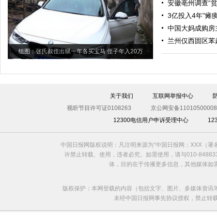
安徽亳州调查“
3亿投入4年"瘫
中国大妈成购房
兰州仅西固区苯
组图：张氏叔侄出狱一年各买宝马 侄子年入20万
关于我们
互联网举报中心
视听节目许可证0108263
京公网安备11010500008
12300电信用户申诉受理中心
1
中国日报网版权说明：凡注明来源为“中国日报网：XXX（
许禁止转载、使用，违者必究。如需使用，请与010-8488
体，目的在于传播更多信息，其他媒体如
版权保护：本网登载的内容（包括文字、图片、多媒体资讯
未经中国日报网事先协议授权，禁止转载使用。给