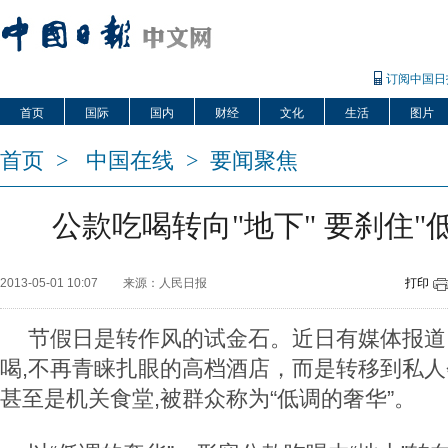
订阅中国日
首页
国际
国内
财经
文化
生活
图片
首页
>
中国在线
>
要闻聚焦
公款吃喝转向"地下" 要刹住"
2013-05-01 10:07
来源：人民日报
打印
节假日是转作风的试金石。近日有媒体报道
喝,不再青睐扎眼的高档酒店，而是转移到私
甚至是机关食堂,被群众称为“低调的奢华”。