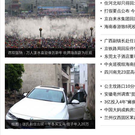
住河北却只得回北
打假要点公布 
京自来水集团回
海南春游致8死
广西副镇长赴任
京铁路局回应停
西双版纳：万人泼水喜迎傣历新年 欢腾场面蔚为壮观
东莞太子酒店董
中央巡视组海南接
四川南充23层
公主坟路口10分
安徽亳州调查“
3亿投入4年"瘫
中国大妈成购房
兰州仅西固区苯
组图：张氏叔侄出狱一年各买宝马 侄子年入20万