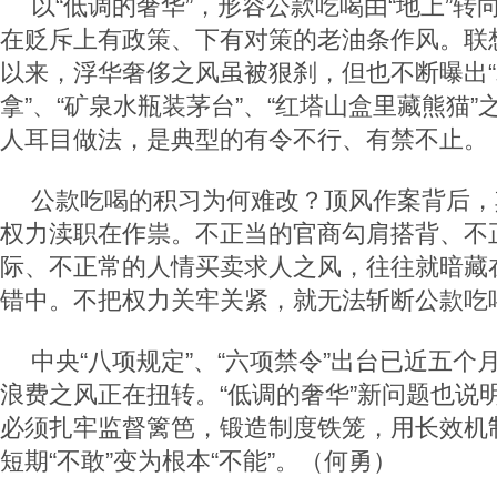
以“低调的奢华”，形容公款吃喝由“地上”转
在贬斥上有政策、下有对策的老油条作风。联想
以来，浮华奢侈之风虽被狠刹，但也不断曝出
拿”、“矿泉水瓶装茅台”、“红塔山盒里藏熊猫
人耳目做法，是典型的有令不行、有禁不止。
公款吃喝的积习为何难改？顶风作案背后，
权力渎职在作祟。不正当的官商勾肩搭背、不
际、不正常的人情买卖求人之风，往往就暗藏
错中。不把权力关牢关紧，就无法斩断公款吃
中央“八项规定”、“六项禁令”出台已近五个
浪费之风正在扭转。“低调的奢华”新问题也说
必须扎牢监督篱笆，锻造制度铁笼，用长效机
短期“不敢”变为根本“不能”。（何勇）