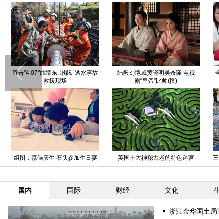
直击"4.07"曲靖东山煤矿透水事故
陆毅刘恺威黄晓明吴奇隆 电视
救援现场
剧“皇帝”比帅(图)
组图：森碟庆生 石头参加生日宴
英国十大神秘古老的特色迷宫
三
对话萌哭网友
国内
国际
财经
文化
浙江金华国土局