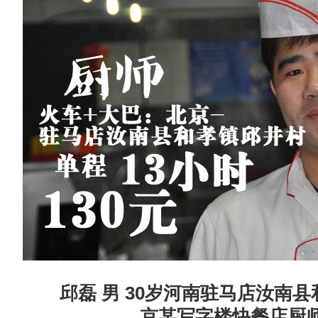
邱磊 男 30岁河南驻马店汝南
京某写字楼快餐店厨