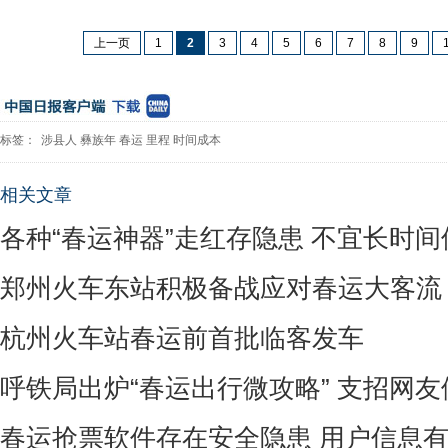
上一页
1
2
3
4
5
6
7
8
9
标签：
涉县人
彝族年
春运
里程
时间成本
相关文章
各种“春运神器”走红存隐患 不宜长时间
郑州火车东站积极备战应对春运大客流
杭州火车站春运前首批临客发车
呼铁局出炉“春运出行微攻略” 支招网
春运抢票软件存在安全隐患 用户信息