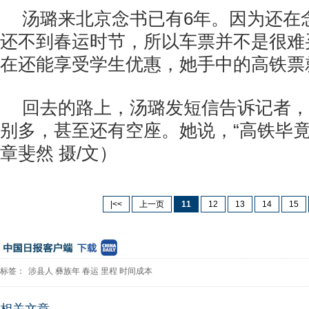
汤璐来北京念书已有6年。因为还在
还不到春运时节，所以车票并不是很难
在还能享受学生优惠，她手中的高铁票
回去的路上，汤璐发短信告诉记者，
别多，甚至还有空座。她说，“高铁毕竟
章斐然 摄/文）
|<<
上一页
11
12
13
14
15
标签：
涉县人
彝族年
春运
里程
时间成本