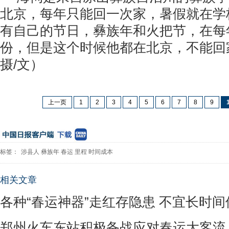
北京，每年只能回一次家，暑假就在学
有自己的节日，彝族年和火把节，在每年
份，但是这个时候他都在北京，不能回
摄/文）
上一页
1
2
3
4
5
6
7
8
9
标签：
涉县人
彝族年
春运
里程
时间成本
相关文章
各种“春运神器”走红存隐患 不宜长时间
郑州火车东站积极备战应对春运大客流