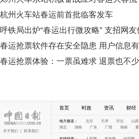
杭州火车站春运前首批临客发车
呼铁局出炉“春运出行微攻略” 支招网
春运抢票软件存在安全隐患 用户信息
春运抢票体验：一票虽难求 退票也不
首页
时政
资讯
财经
地方频道：
北京
天津
河北
山西
湖北
湖南
广东
广西
海南
重
关于我们
|
联系我们
友情链接：
人民网
新华网
中国网