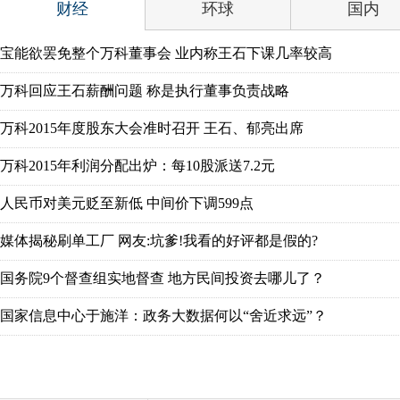
财经
环球
国内
宝能欲罢免整个万科董事会 业内称王石下课几率较高
万科回应王石薪酬问题 称是执行董事负责战略
万科2015年度股东大会准时召开 王石、郁亮出席
万科2015年利润分配出炉：每10股派送7.2元
人民币对美元贬至新低 中间价下调599点
媒体揭秘刷单工厂 网友:坑爹!我看的好评都是假的?
国务院9个督查组实地督查 地方民间投资去哪儿了？
国家信息中心于施洋：政务大数据何以“舍近求远”？