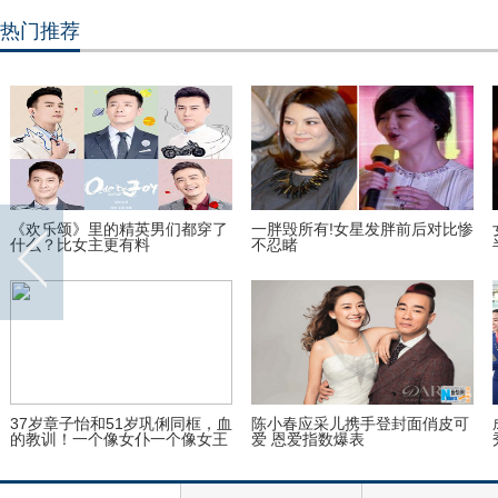
热门推荐
：刘涛买
赵本山徒弟台前各个精彩 其实一
生命最后一刻拍下的争议照
个比一个惨
震撼了！
“快闪
他除了上海人外谁都瞧不起 现在
林志玲情商高又漂亮 只有
寸步难行
配得上她