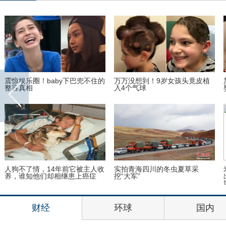
震惊娱乐圈！baby下巴兜不住的
万万没想到！9岁女孩头竟皮植
整容真相
入4个气球
人狗不了情，14年前它被主人收
实拍青海四川的冬虫夏草采
养，谁知他们却相继患上癌症
挖“大军”
财经
环球
国内