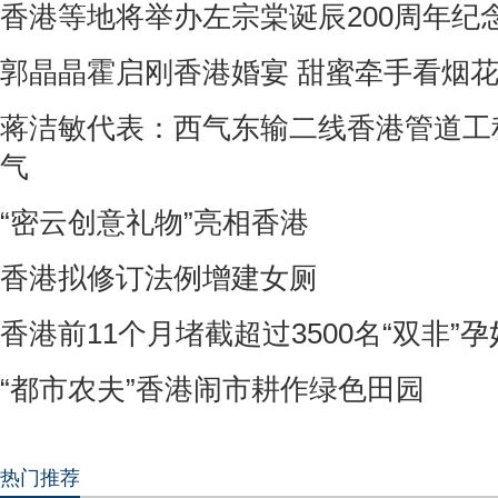
香港等地将举办左宗棠诞辰200周年纪
郭晶晶霍启刚香港婚宴 甜蜜牵手看烟
蒋洁敏代表：西气东输二线香港管道工
气
“密云创意礼物”亮相香港
香港拟修订法例增建女厕
香港前11个月堵截超过3500名“双非”
“都市农夫”香港闹市耕作绿色田园
热门推荐