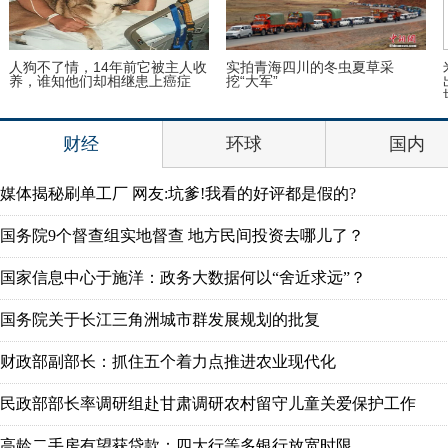
拍青海四川的冬虫夏草采
米兰连续3年无缘欧战，球迷选
37
“大军”
出本季最差5人，谁是第一垃
的教
圾？
财经
环球
国内
媒体揭秘刷单工厂 网友:坑爹!我看的好评都是假的?
国务院9个督查组实地督查 地方民间投资去哪儿了？
国家信息中心于施洋：政务大数据何以“舍近求远”？
国务院关于长江三角洲城市群发展规划的批复
财政部副部长：抓住五个着力点推进农业现代化
民政部部长率调研组赴甘肃调研农村留守儿童关爱保护工作
高龄二手房有望获贷款：四大行等多银行放宽时限