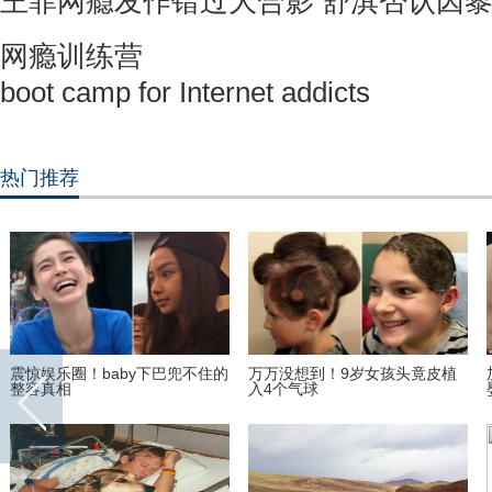
王菲网瘾发作错过大合影 舒淇否认因黎
网瘾训练营
boot camp for Internet addicts
热门推荐
万没想到！9岁女孩头竟皮植
加拿大女艺术家巧手制作“拇指
《欢
4个气球
婴儿”
什么