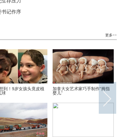
无生存压力
委书记作序
更多>>
想到！9岁女孩头竟皮植
加拿大女艺术家巧手制作“拇指
《欢乐颂
气球
婴儿”
什么？比