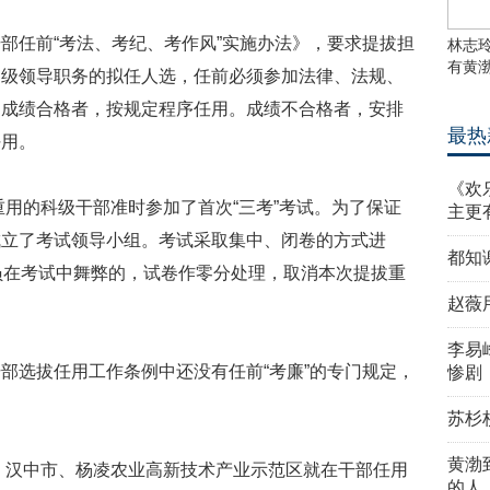
部任前“考法、考纪、考作风”实施办法》，要求提拔担
林志
有黄
同级领导职务的拟任人选，任前必须参加法律、法规、
。成绩合格者，按规定程序任用。成绩不合格者，安排
最热
任用。
《欢
重用的科级干部准时参加了首次“三考”考试。为了保证
主更
成立了考试领导小组。考试采取集中、闭卷的方式进
都知
员在考试中舞弊的，试卷作零分处理，取消本次提拔重
赵薇
李易
部选拔任用工作条例中还没有任前“考廉”的专门规定，
惨剧
苏杉
黄渤
市、汉中市、杨凌农业高新技术产业示范区就在干部任用
的人