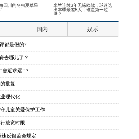
海四川的冬虫夏草采
米兰连续3年无缘欧战，球迷选
37岁章
”
出本季最差5人，谁是第一垃
的教训！
圾？
国内
娱乐
评都是假的?
投资去哪儿了？
“舍近求远”？
划的批复
农业现代化
留守儿童关爱保护工作
银行放宽时限
嫌违反银监会规定