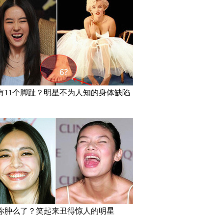
有11个脚趾？明星不为人知的身体缺陷
你肿么了？笑起来丑得惊人的明星