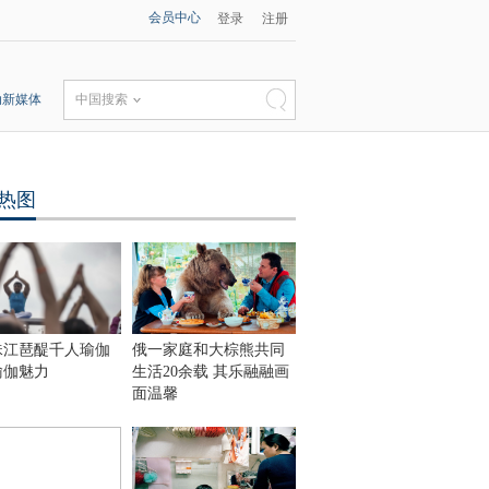
会员中心
登录
注册
动新媒体
中国搜索
热图
珠江琶醍千人瑜伽
俄一家庭和大棕熊共同
瑜伽魅力
生活20余载 其乐融融画
面温馨