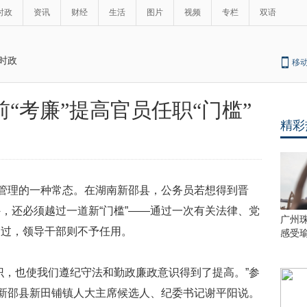
时政
资讯
财经
生活
图片
视频
专栏
双语
时政
移
“考廉”提高官员任职“门槛”
精彩
伍管理的一种常态。在湖南新邵县，公务员若想得到晋
，还必须越过一道新“门槛”——通过一次有关法律、党
广州
通过，领导干部则不予任用。
感受
识，也使我们遵纪守法和勤政廉政意识得到了提高。”参
的新邵县新田铺镇人大主席候选人、纪委书记谢平阳说。