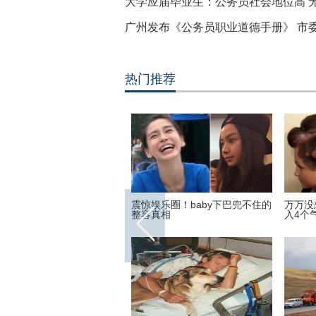
大学应届毕业生：公务员社会地位高 
广州发布《公务员职业道德手册》 市
热门推荐
是名副其实的不老女神 连刘
震惊娱乐圈！baby下巴兜不住的
万万没
都输了
整容真相
入4个