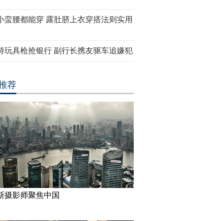
小蛮腰都能穿 露肚脐上衣穿搭法则实用
持玩具枪抢银行 副行长携友驱车追嫌犯
推荐
斯摄影师聚焦中国