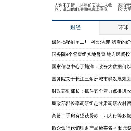
大学“校花”易主 丁婷婷取代
人狗不了情，14年前它被主人收
实拍青
灿
养，谁知他们却相继患上癌症
挖“大军
财经
环球
媒体揭秘刷单工厂 网友:坑爹!我看的好
国务院9个督查组实地督查 地方民间
国家信息中心于施洋：政务大数据何以
国务院关于长江三角洲城市群发展规
财政部副部长：抓住五个着力点推进
民政部部长率调研组赴甘肃调研农村
高龄二手房有望获贷款：四大行等多
微众银行代销理财产品遭实名举报 涉