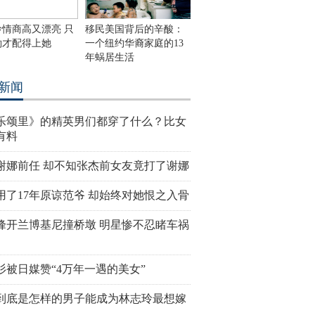
玲情商高又漂亮 只
移民美国背后的辛酸：
渤才配得上她
一个纽约华裔家庭的13
年蜗居生活
新闻
乐颂里》的精英男们都穿了什么？比女
有料
谢娜前任 却不知张杰前女友竟打了谢娜
用了17年原谅范爷 却始终对她恨之入骨
峰开兰博基尼撞桥墩 明星惨不忍睹车祸
杉被日媒赞“4万年一遇的美女”
到底是怎样的男子能成为林志玲最想嫁