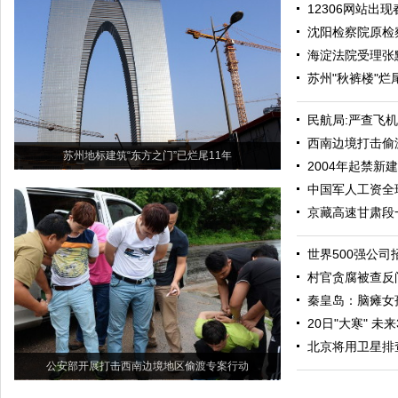
12306网站出现
沈阳检察院原检
海淀法院受理张
苏州"秋裤楼"烂
民航局:严查飞
西南边境打击偷渡
苏州地标建筑“东方之门”已烂尾11年
2004年起禁新
中国军人工资全
京藏高速甘肃段
世界500强公
村官贪腐被查反
秦皇岛：脑瘫女
20日"大寒" 
北京将用卫星排
公安部开展打击西南边境地区偷渡专案行动