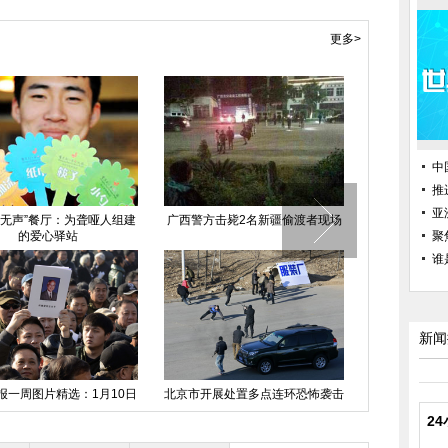
更多>
中
推
亚
北水道沉船事故仍有20余
广西一大排档煤气罐爆炸已致6死
吉林长春女
人失踪
19伤
聚
谁
新闻
被撞身亡 丈夫含泪给工友
长沙街头现反腐败漫画 城管称过
医生拎着
结薪10万
于负能量
2