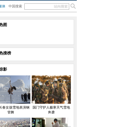
媒体
中国搜索
热图
热搜榜
掠影
长春女孩雪地表演钢
国门守护人极寒天气雪地
管舞
奔袭