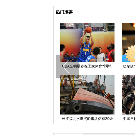
热门推荐
广西警方击毙2名新疆偷渡者现场
中国援非抗埃医疗队首批队员回国
长江福
抵渝
北京市开展处置多点连环恐怖袭击
小米旗舰新品发布会在京举行
女工头
实战演练