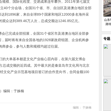
规模、国际化程度、交易成果连年攀升。2011年第七届文
设立40个分会场，全国31个省、市、自治区及港澳台地区全部
达到1896家，来自全球89个国家和地区12000多名海外采
山东
达到389.46万人次，总成交额达1246.85亿元。
路
文博会已完成全部招展，全国31个省区市及港澳台地区全部参
专题
绍，届时将有来自全国各地的1928家政府组团、企业机构参
外采购商参会，参与人数和规模均超过往届。
订的大单基本都是文化产业核心层内容，在第六届文博会
元，占总成交额的近四成。其中最大的是秦皇岛市文化局与北京
经文化产业示范基地项目签订的合作意向书，合同金额100
虹）编辑：于姝楠
编辑： 于姝楠