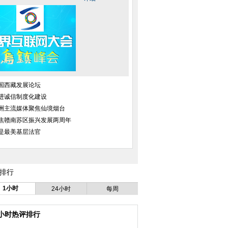
国西藏发展论坛
进诚信制度化建设
洲主流媒体聚焦仙境烟台
孩雪地表演钢管舞
国门守护人极寒天气雪地奔袭
山东邹城：世界最重
焦赣南苏区振兴发展两周年
成功转体
是最美基层法官
排行
1小时
24小时
每周
吊瓶为患者拍片
土豪500万买直升机 为防鱼被偷
沪指暴跌7.7% 创
幅
4小时热评排行