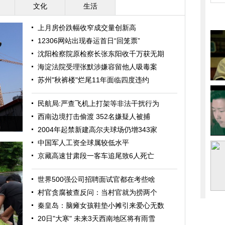
文化
生活
上月房价跌幅收窄成交量创新高
12306网站出现春运首日“回笼票”
沈阳检察院原检察长张东阳收千万获无期
海淀法院受理张默涉嫌容留他人吸毒案
苏州"秋裤楼"烂尾11年面临四度违约
民航局:严查飞机上打架等非法干扰行为
西南边境打击偷渡 352名嫌疑人被捕
2004年起禁新建高尔夫球场仍增343家
中国军人工资全球属较低水平
京藏高速甘肃段一客车追尾致6人死亡
世界500强公司招聘面试官都在考些啥
村官贪腐被查反问：当村官就为捞两个
秦皇岛：脑瘫女孩鞋垫小摊引来爱心无数
20日"大寒" 未来3天西南地区将有雨雪