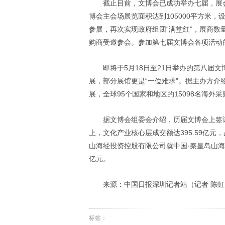
截止目前，文博会已成功举办七届，展会
博会主会场展览面积达到105000平方米，
参展，再次实现政府组团“满堂红”，展商数量
购商受邀参会。参加第七届文博会各项活动的观众
即将于5月18日至21日举办的第八届
展，部分展馆更是“一位难求”。据主办方介
展，全球95个国家和地区的15098名海
据文博会组委会介绍，历届文博会上签
上，文化产业核心层成交额达395.59亿
山海经投资控股有限公司就中国·秦皇岛山海
亿元。
来源：中国日报深圳记者站（记者 陈
标签：