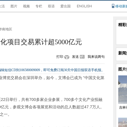
生活
图片
视频
专栏
双语
爱出国
移动新
精彩
华南地区
化项目交易累计超5000亿元
新闻
打印
发送
我来说两句
图片
辑短信CD到106580009009，即可免费订阅30天中国日报双语手机报。
业博览交易会在深圳举办，如今，文博会已成为 “中国文化第
至22日举行，共有700多家企业参展，700多个文化产业投融
9亿元，参观文博会各项展览和活动的总人数超过47.7万人。
吉林
事之一。