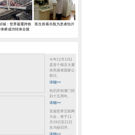
邹城：世界最重跨铁
医生拎着吊瓶为患者拍片
转体桥成功转体合拢
今年12月13日
是首个南京大屠
杀死难者国家公
祭日。
详细>>
热烈庆祝澳门回
归十五周年。
详细>>
首届世界互联网
大会，将于11
月19日至21日
在乌镇召开。
详细>>