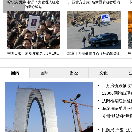
哈尔滨“无声”餐厅：为聋哑人组建
广西警方击毙2名新疆偷渡者现场
的爱心驿站
中国日报一周图片精选：1月10日
北京市开展处置多点连环恐怖袭击
中
—16日
实战演练
国内
国际
财经
文化
上月房价跌幅收
12306网站出现
沈阳检察院原检
海淀法院受理张
苏州"秋裤楼"烂
民航局:严查飞