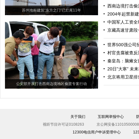
西南边境打击偷渡
苏州地标建筑“东方之门”已烂尾11年
2004年起禁新
中国军人工资全
京藏高速甘肃段
世界500强公
村官贪腐被查反
秦皇岛：脑瘫女
20日"大寒" 
北京将用卫星排
公安部开展打击西南边境地区偷渡专案行动
关于我们
互联网举报中心
视听节目许可证0108263
京公网安备11010500008
12300电信用户申诉受理中心
1