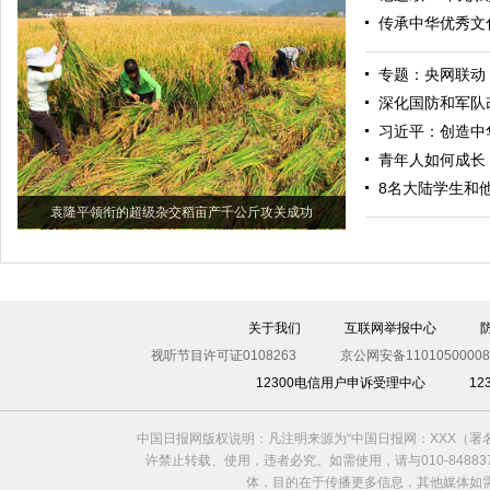
传承中华优秀文
专题：央网联动
深化国防和军队
习近平：创造中
青年人如何成长
8名大陆学生和
袁隆平领衔的超级杂交稻亩产千公斤攻关成功
关于我们
互联网举报中心
视听节目许可证0108263
京公网安备11010500008
12300电信用户申诉受理中心
1
中国日报网版权说明：凡注明来源为“中国日报网：XXX（
许禁止转载、使用，违者必究。如需使用，请与010-8488
体，目的在于传播更多信息，其他媒体如