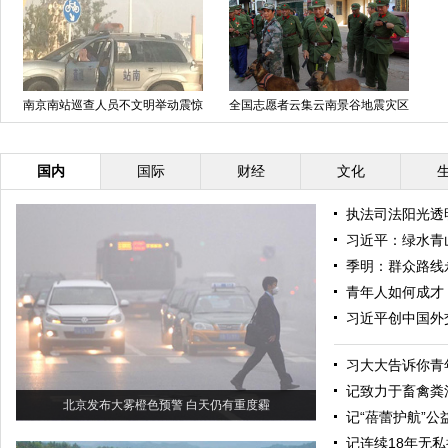
南京南站巡查人员不文明举动震惊
全国志愿者云集云南景谷地震灾区
市民
参加救援
国内
国际
财经
文化
执法司法阳光透
习近平：绿水青
季明：群众路线
青年人如何成才
习近平创中国外交
习大大告诉你青
记致力于畜禽粪
北京发布大雾橙色预警 白天仍有重度霾
记“蓓蕾护航”
记连续18年无