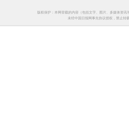
版权保护：本网登载的内容（包括文字、图片、多媒体资讯
未经中国日报网事先协议授权，禁止转载使用。给