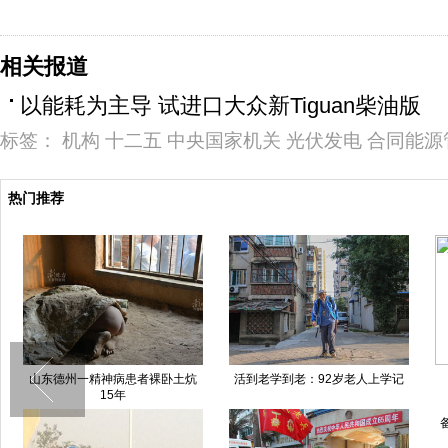
相关报道
以能耗为主导 试进口大众新Tiguan柴油版
标签：
机构
十二五
中央国家机关
光伏发电
合同能源
热门推荐
山东德州一精神病患者裸卧土炕
活到老学到老：92岁老人上学记
15年