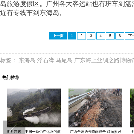
岛旅游度假区。广州各大客运站也有班车到湛
近有专线车到东海岛。
上一页
1
2
3
4
5
6
下
标签：
东海岛
浮石湾
马尾岛
广东海上丝绸之路博物
热门推荐
图片精选：中国一条仍在运营的蒸
广西全州遇强降雨袭击 路面损毁
图