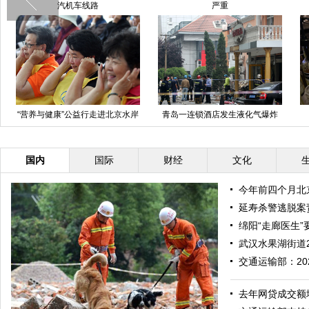
汽机车线路
严重
“营养与健康”公益行走进北京水岸
青岛一连锁酒店发生液化气爆炸
家园社区
国内
国际
财经
文化
今年前四个月北京
延寿杀警逃脱案
绵阳“走廊医生”
武汉水果湖街道2
交通运输部：20
去年网贷成交额增