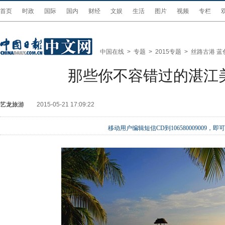
首页
时政
国际
国内
财经
文娱
生活
图片
视频
专栏
中国在线
>
专题
>
2015专题
>
丝路古港 蓝
那些你不容错过的湛江
艺龙旅游
2015-05-21 17:09:22
移动用户编辑短信CD到106580009009