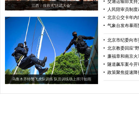
交通运输部支持
江西：搜救犬“比武大会”
人民陪审员制度
北京公交卡年内
气象台发布暴雨
北京市纪委向市
北京教委回应“
廉福章和南京火车
隧道飙车案今开
政策聚焦提速降
乌鲁木齐特警飞虎队训练 队员训练场上挥汗如雨