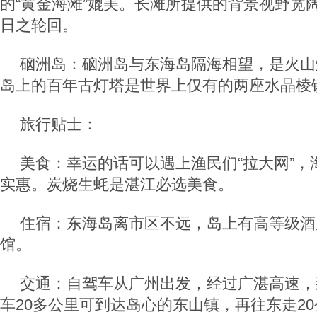
的“黄金海滩”媲美。长滩所提供的背景视野宽
日之轮回。
硇洲岛：硇洲岛与东海岛隔海相望，是火山
岛上的百年古灯塔是世界上仅有的两座水晶棱
旅行贴士：
美食：幸运的话可以遇上渔民们“拉大网”，
实惠。炭烧生蚝是湛江必选美食。
住宿：东海岛离市区不远，岛上有高等级酒
馆。
交通：自驾车从广州出发，经过广湛高速，
车20多公里可到达岛心的东山镇，再往东走2