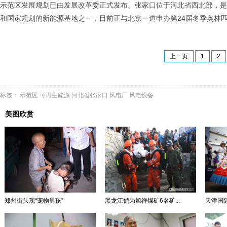
示范区发展规划已由发展改革委正式发布。张家口位于河北省西北部，是
和国家规划的新能源基地之一，目前正与北京一道申办第24届冬季奥林
上一页
1
2
标签：
示范区
可再生能源
河北省张家口
风电厂
风电设备
美图欣赏
郑州街头现“宠物男孩”
黑龙江鹤岗旭祥煤矿6名矿...
天津国