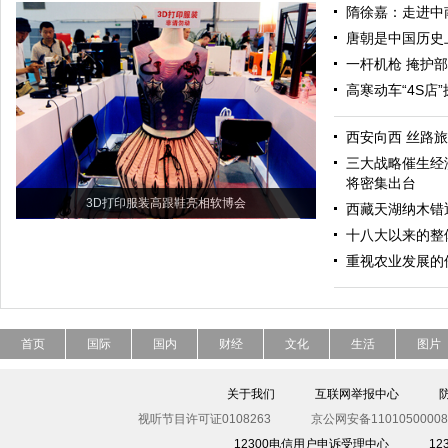
隋徐嘉：走进中
唐朝是中国历史
一杆机枪 掩护
高寒动车“4S店
西安向西 丝路
三大战略催生经
将密集出台
3D打印服装高跟鞋亮相软博会
西藏天湖纳木错
十八大以来的整
重视农业发展的
首页
国际
国内
财经
文化
生活
图片
关于我们
互联网举报中心
视听节目许可证0108263
京公网安备11010500008
12300电信用户申诉受理中心
1