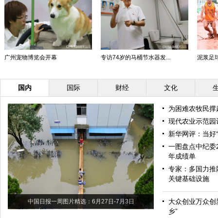
广州宠物博览会开幕
专访74岁的马桶节水器发...
泥浆足
国内
国际
财经
文化
为困难农牧民撑
现代农业示范园
新华网评：当好“
一图盘点中纪委
年成绩单
专家：多国力推
关键基础设施
大众创业万众创
中国日报一周图片精选：6月27日-7月3日
乡”