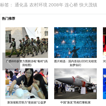
标签：
通化县
农村环境
2008年
连心桥
快大茂镇
热门推荐
广西600多警力围剿涉枪“毒村”(高
图片精选：国内首创LED灯光错觉
河
清组图)
如梦似幻
新加坡航空助力“瓷娃娃”公益梦
中国“枭龙”亮相巴黎航展