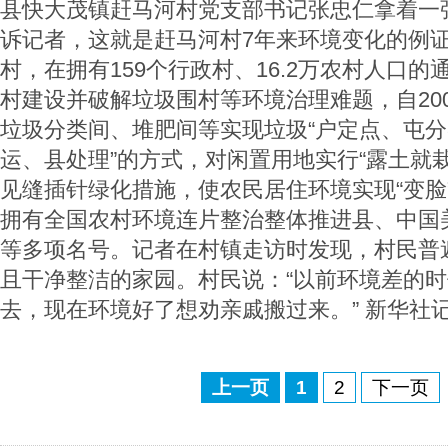
县快大茂镇赶马河村党支部书记张忠仁拿着一张
诉记者，这就是赶马河村7年来环境变化的例
村，在拥有159个行政村、16.2万农村人口
村建设并破解垃圾围村等环境治理难题，自20
垃圾分类间、堆肥间等实现垃圾“户定点、屯
运、县处理”的方式，对闲置用地实行“露土就
见缝插针绿化措施，使农民居住环境实现“变脸
拥有全国农村环境连片整治整体推进县、中国
等多项名号。记者在村镇走访时发现，村民普
且干净整洁的家园。村民说：“以前环境差的
去，现在环境好了想劝亲戚搬过来。” 新华社记
上一页
1
2
下一页