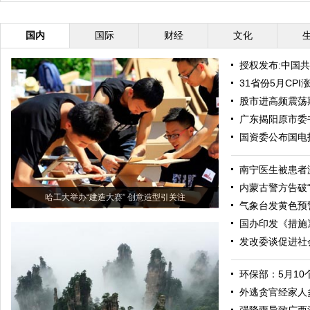
国内
国际
财经
文化
授权发布:中国
31省份5月CP
股市进高频震荡
广东揭阳原市委
国资委公布国电
南宁医生被患者
内蒙古警方告破“
哈工大举办“建造大赛” 创意造型引关注
气象台发黄色预
国办印发《措施
发改委谈促进社
环保部：5月1
外逃贪官经家人