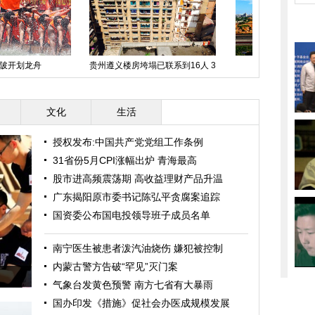
京蓝天白云现绝美风光
中国日报一周图片精选：6月6
新加坡航空助
日-12日
文化
生活
授权发布:中国共产党党组工作条例
31省份5月CPI涨幅出炉 青海最高
股市进高频震荡期 高收益理财产品升温
广东揭阳原市委书记陈弘平贪腐案追踪
国资委公布国电投领导班子成员名单
南宁医生被患者泼汽油烧伤 嫌犯被控制
内蒙古警方告破“罕见”灭门案
气象台发黄色预警 南方七省有大暴雨
国办印发《措施》促社会办医成规模发展