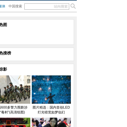
媒体
中国搜索
热图
热搜榜
掠影
西600多警力围剿涉
图片精选：国内首创LED
“毒村”(高清组图)
灯光错觉如梦似幻