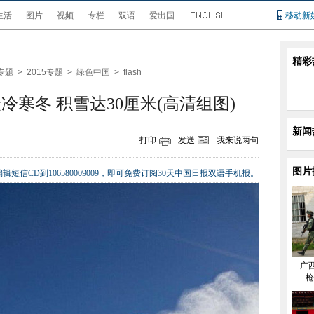
生活
图片
视频
专栏
双语
爱出国
移动新
精彩
专题
>
2015专题
>
绿色中国
>
flash
冷寒冬 积雪达30厘米(高清组图)
新闻
打印
发送
我来说两句
图片
辑短信CD到106580009009，即可免费订阅30天中国日报双语手机报。
广
枪