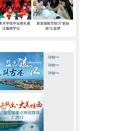
美术学院毕业典礼着
新加坡航空助力“瓷娃
汉服授学位
娃”公益梦
详细>>
详细>>
详细>>