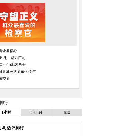
粤企看信心
美四川 魅力广元
焦2015地方两会
藏青藏公路通车60周年
国交通
排行
力围剿涉枪“毒村”(高
图片精选：国内首创LED灯光错觉
河北美术学院毕业典
1小时
24小时
每周
清组图)
如梦似幻
位
4小时热评排行