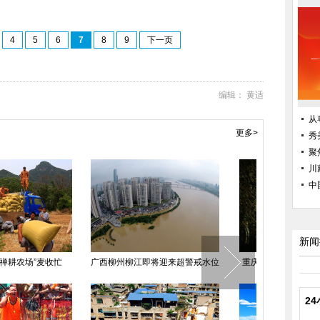
4
5
6
7
8
9
下一页
编辑： 黄适
从
更多>
秀
聚
川
中
新闻
超市发生煤气爆炸5人受伤
故宫今起试行每日限流8万人次 推
广西600多警
送医
行实名制售票
2