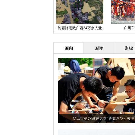
贵州遵义楼房垮塌已联系到16人 3
“北京蓝”或将再持续三日
北
人失联
国内
国际
财经
哈工大举办“建造大赛” 创意造型引关注