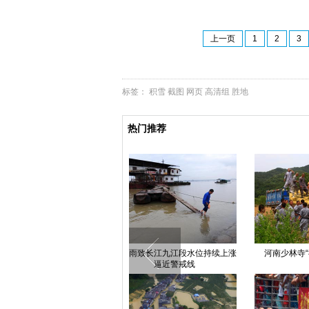
上一页
1
2
3
标签：
积雪
截图
网页
高清组
胜地
热门推荐
广西柳州柳江即将迎来超警戒水位
重庆大足千手观音“闭关”7年重对
湖南一
游人开放