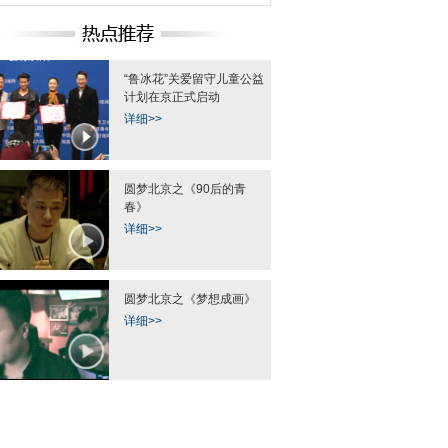
“鲁冰花”关爱留守儿童公益
力“瓷娃娃”公益梦
中国“枭龙”亮相巴黎航展
广东集中销毁
计划在京正式启动
详细>>
圆梦北京之《90后的青
春》
详细>>
圆梦北京之《梦想成画》
详细>>