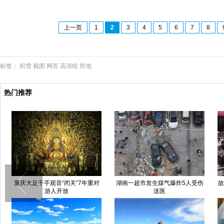
上一页
1
2
3
4
5
6
7
8
标签：
积雪
截图
网页
高清组
胜地
热门推荐
重庆大足千手观音“闭关”7年重对
湖南一超市发生煤气爆炸5人受伤
故
游人开放
送医