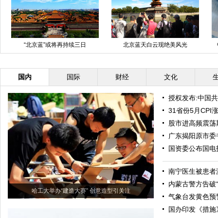
“北京蓝”或将再持续三日
北京蓝天白云现绝美风光
国内
国际
财经
文化
授权发布:中国
31省份5月CP
股市进高频震荡
广东揭阳原市委
国资委公布国电
南宁医生被患者
内蒙古警方告破“
哈工大举办“建造大赛” 创意造型引关注
气象台发黄色预
国办印发《措施