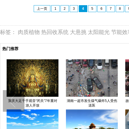
上一页
1
2
3
4
5
6
7
8
标签：
肉质植物
热回收系统
大悬挑
太阳能光
节能效
热门推荐
重庆大足千手观音“闭关”7年重对
湖南一超市发生煤气爆炸5人受伤
故
游人开放
送医