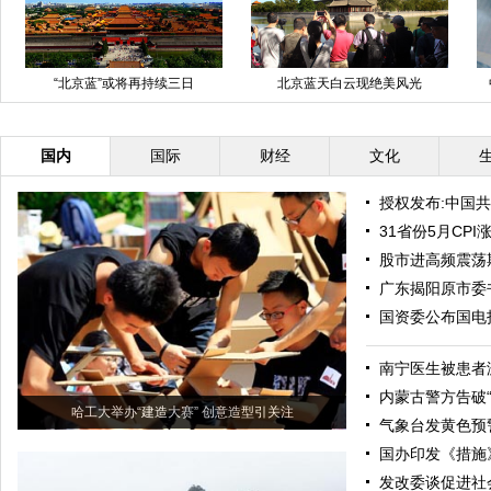
“北京蓝”或将再持续三日
北京蓝天白云现绝美风光
国内
国际
财经
文化
授权发布:中国
31省份5月CP
股市进高频震荡
广东揭阳原市委
国资委公布国电
南宁医生被患者
内蒙古警方告破“
哈工大举办“建造大赛” 创意造型引关注
气象台发黄色预
国办印发《措施
发改委谈促进社