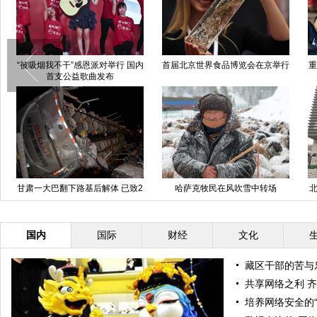
“被吸烟我不干”感恩派对举行 国内
首届北京世界食品博览会在京举行
重
首支公益歌曲发布
甘肃一大巴翻下路基后解体 已致2
哈萨克牧民在风吹雪中转场
北
死多伤
国内
国际
财经
文化
藏区干部的苦与
共享网络之利 
培养网络安全的“