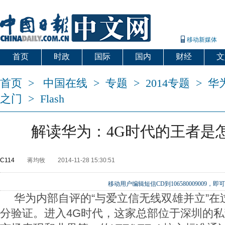
移动新媒体
首页
时政
国际
国内
财经
文
首页
>
中国在线
>
专题
>
2014专题
>
华
之门
>
Flash
解读华为：4G时代的王者是
C114
蒋均牧
2014-11-28 15:30:51
移动用户编辑短信CD到106580009009
华为内部自评的“与爱立信无线双雄并立”在
分验证。进入4G时代，这家总部位于深圳的