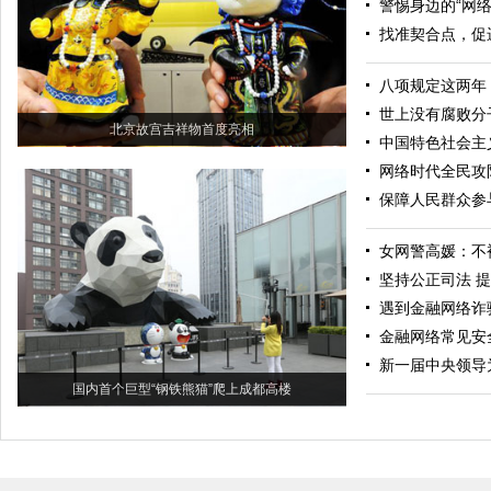
警惕身边的“网络
找准契合点，促
八项规定这两年
世上没有腐败分
北京故宫吉祥物首度亮相
中国特色社会主
网络时代全民攻
保障人民群众参
女网警高媛：不
坚持公正司法 
遇到金融网络诈
金融网络常见安
新一届中央领导
国内首个巨型“钢铁熊猫”爬上成都高楼