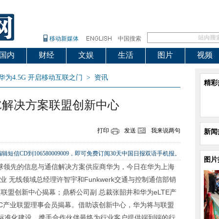
移动新媒体
中国搜索
国内
财经
文娱
生活
图片
视频
华为4.5G 开启移动互联之门
>
资讯
精彩
TE解决方案联盟创新中心
打印
发送
我来说两句
新闻
辑短信CD到106580009009，即可免费订阅30天中国日报双语手机报。
图片
 全球领先的信息与通信解决方案供应商华为，今日在华为上海
业 无线领域总经理许智宇和Funkwerk交通与控制通信部销
TE解决方案联盟创新中心揭幕；鼎桥公司副 总裁张韶井和华为eLTE产
unC产业联盟理事会员揭幕。借助该创新中心，华为将与联盟
行业标准化建设，携手合作伙伴最终为行业客户提供端到端的行