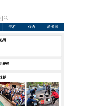
专栏
双语
爱出国
热图
热搜榜
掠影