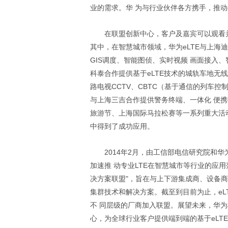
业的需求。华 为与行业伙伴各方携手，推动
在联盟创新中心，客户及嘉宾可以观看并
其中，在智慧城市领域，华为eLTE与上海
GIS调度、智能图侦、实时视频 画面接入
科泰合作提供基于eLTE技术的城轨车地无
路电视CCTV、CBTC（基于通信的列车
与上海三吉合作提供警务终端、一体化 便
旅游节、上海国际马拉松赛等一系列重大活动
中得到了成功应用。
2014年2月，由工信部电信研究院和华
加速推 动专业LTE在智慧城市等行业的应用
决方案联盟"，旨在与上下游集成商、设备商
集群技术和解决方案。截至到目前为止，eLT
不 同层级的厂商加入联盟。展望未来，华为
心，为全球行业客户提供端到端的基于eLT