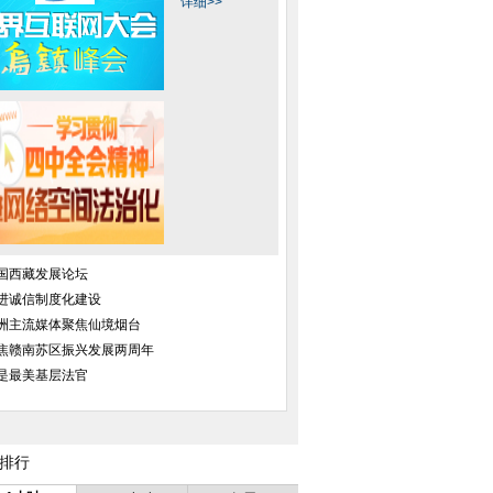
详细>>
国西藏发展论坛
进诚信制度化建设
洲主流媒体聚焦仙境烟台
焦赣南苏区振兴发展两周年
是最美基层法官
排行