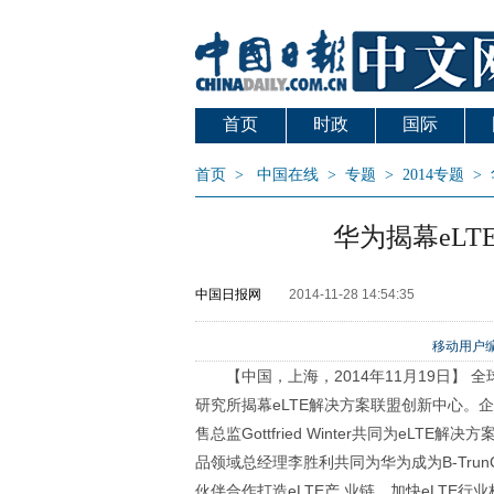
首页
时政
国际
首页
>
中国在线
>
专题
>
2014专题
>
华为揭幕eL
中国日报网
2014-11-28 14:54:35
移动用户编
【中国，上海，2014年11月19日】
研究所揭幕eLTE解决方案联盟创新中心。企
售总监Gottfried Winter共同为eL
品领域总经理李胜利共同为华为成为B-Tr
伙伴合作打造eLTE产 业链，加快eLTE