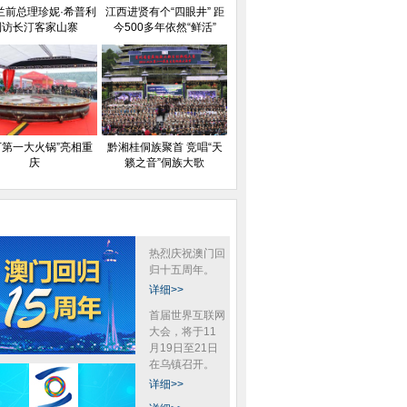
兰前总理珍妮·希普利
江西进贤有个“四眼井” 距
到访长汀客家山寨
今500多年依然“鲜活”
下第一大火锅”亮相重
黔湘桂侗族聚首 竞唱“天
庆
籁之音”侗族大歌
热烈庆祝澳门回
归十五周年。
详细>>
首届世界互联网
大会，将于11
月19日至21日
在乌镇召开。
详细>>