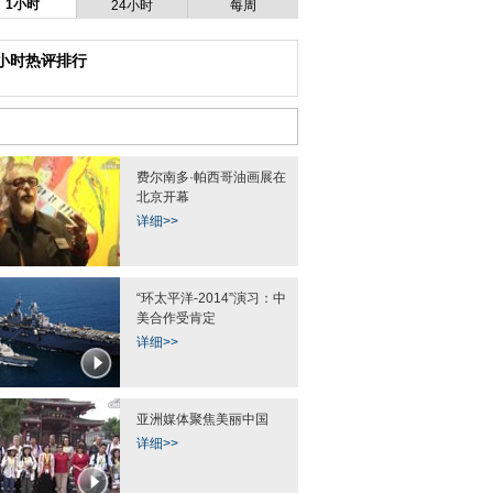
1小时
24小时
每周
4小时热评排行
费尔南多·帕西哥油画展在
北京开幕
详细>>
“环太平洋-2014”演习：中
美合作受肯定
详细>>
亚洲媒体聚焦美丽中国
详细>>