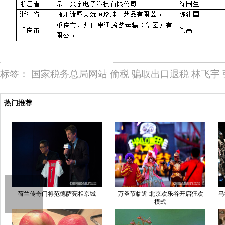
标签：
国家税务总局网站
偷税
骗取出口退税
林飞宇
热门推荐
荷兰传奇门将范德萨亮相京城
万圣节临近 北京欢乐谷开启狂欢
马
模式