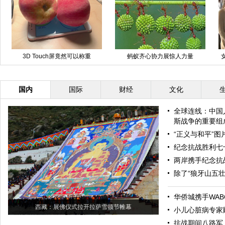
3D Touch屏竟然可以称重
蚂蚁齐心协力展惊人力量
国内
国际
财经
文化
全球连线：中国
斯战争的重要组
“正义与和平”
纪念抗战胜利七
两岸携手纪念抗
除了“狼牙山五
华侨城携手WAB
西藏：展佛仪式拉开拉萨雪顿节帷幕
小儿心脏病专家
抗战期间八路军