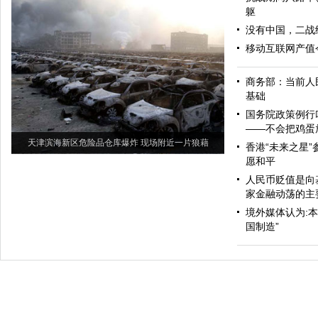
躯
没有中国，二战
移动互联网产值今
商务部：当前人
基础
国务院政策例行
——不会把鸡蛋
天津滨海新区危险品仓库爆炸 现场附近一片狼藉
香港“未来之星”
愿和平
人民币贬值是向
家金融动荡的主
境外媒体认为:
国制造”