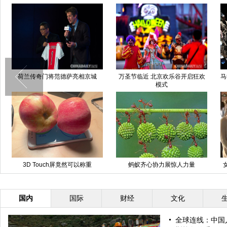
荷兰传奇门将范德萨亮相京城
万圣节临近 北京欢乐谷开启狂欢
马
模式
3D Touch屏竟然可以称重
蚂蚁齐心协力展惊人力量
国内
国际
财经
文化
全球连线：中国