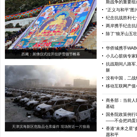
斯战争的重要组
“正义与和平”
纪念抗战胜利七
两岸携手纪念抗
除了“狼牙山五
华侨城携手WAB
西藏：展佛仪式拉开拉萨雪顿节帷幕
小儿心脏病专家
抗战期间八路军
躯
没有中国，二战
移动互联网产值今
商务部：当前人
基础
国务院政策例行
——不会把鸡蛋
天津滨海新区危险品仓库爆炸 现场附近一片狼藉
香港“未来之星”
愿和平