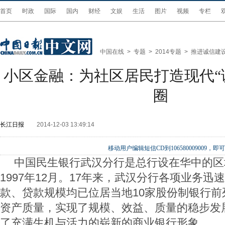
首页
时政
国际
国内
财经
文娱
生活
图片
视频
专栏
中国在线
>
专题
>
2014专题
>
推进诚信建
小区金融：为社区居民打造现代“
圈
长江日报
2014-12-03 13:49:14
移动用户编辑短信CD到106580009009
中国民生银行武汉分行是总行设在华中的区
1997年12月。17年来，武汉分行各项业务迅
款、贷款规模均已位居当地10家股份制银行前
资产质量，实现了规模、效益、质量的稳步发
了充满生机与活力的崭新的商业银行形象。