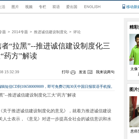
生活
图片
视频
专栏
双语
爱出国
移动新
精彩
专题
>
2014专题
>
推进诚信建设制度化
>
评论
者“拉黑”--推进诚信建设制度化三
“药方”解读
太像
08 15:32:39
打印
发送
我来说两句
辑短信CD到106580009009，即可免费订阅30天中国日报双语手机报。
图片
黑”--推进诚信建设制度化三大“药方”解读
《关于推进诚信建设制度化的意见》，就着力推进诚信建设
关人士表示，《意见》对进一步提高全社会的诚信意识和水
患癌