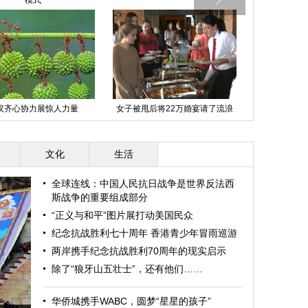
模式
蚁齐心协力展惊人力量
女子被甩后将22万婚宴请了流浪
百名瑜伽美女
汉
文化
生活
全球连线：中国人民抗日战争是世界反法西
斯战争的重要组成部分
“正义与和平”图片展打动美国民众
纪念抗战胜利七十周年 香港青少年冒雨巡游
两岸携手纪念抗战胜利70周年的现实启示
除了“狼牙山五壮士”，还有他们……
华侨城携手WABC，圆梦“星星的孩子”