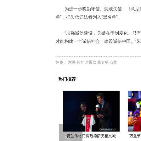
为进一步奖励守信、惩戒失信，《意见
单”，把失信违法者列入“黑名单”。
“加强诚信建设，关键在于制度化。只
才能构建一个诚信社会，建设诚信中国。”
标签：
意见
药方
全覆盖
黑名单
点赞
热门推荐
超级高铁将开建，时速1200
荷兰传奇门将范德萨亮相京城
万圣节