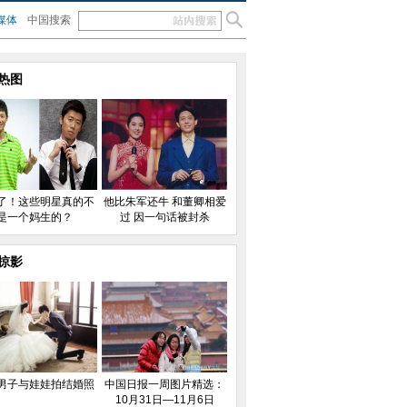
媒体
中国搜索
热图
了！这些明星真的不
他比朱军还牛 和董卿相爱
是一个妈生的？
过 因一句话被封杀
掠影
男子与娃娃拍结婚照
中国日报一周图片精选：
10月31日—11月6日