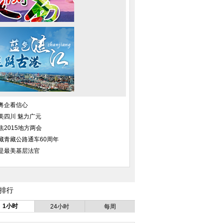
粤企看信心
美四川 魅力广元
焦2015地方两会
藏青藏公路通车60周年
是最美基层法官
排行
1小时
24小时
每周