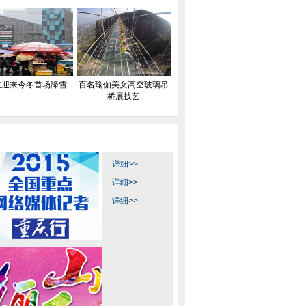
京迎来今冬首场降雪
百名瑜伽美女高空玻璃吊
桥展技艺
详细>>
详细>>
详细>>