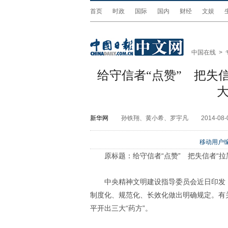
首页
时政
国际
国内
财经
文娱
中国在线
>
给守信者“点赞” 把失信
大
新华网
孙铁翔、黄小希、罗宇凡
2014-08-
移动用户编
原标题：给守信者“点赞” 把失信者“拉
中央精神文明建设指导委员会近日印发
制度化、规范化、长效化做出明确规定。有
平开出三大“药方”。