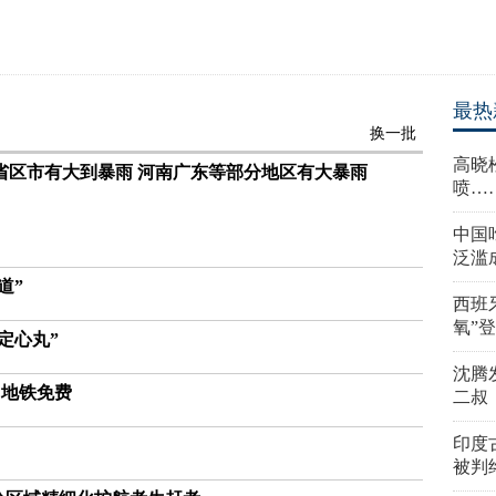
最热
换一批
高晓
省区市有大到暴雨 河南广东等部分地区有大暴雨
喷…
中国
泛滥
道”
西班
氧”
定心丸”
沈腾
、地铁免费
二叔
印度
被判