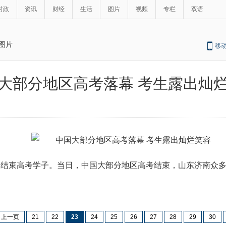
时政
资讯
财经
生活
图片
视频
专栏
双语
图片
移
大部分地区高考落幕 考生露出灿
结束高考学子。当日，中国大部分地区高考结束，山东济南众多
上一页
21
22
23
24
25
26
27
28
29
30