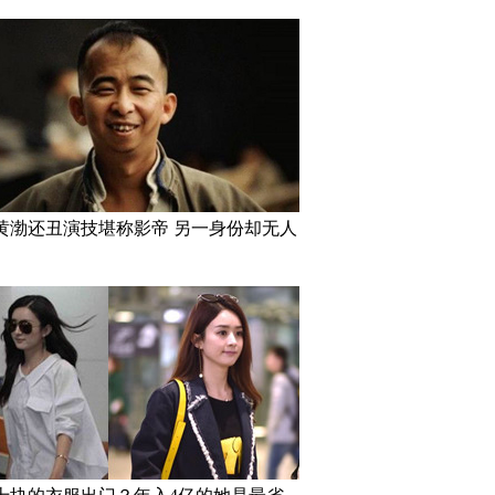
黄渤还丑演技堪称影帝 另一身份却无人