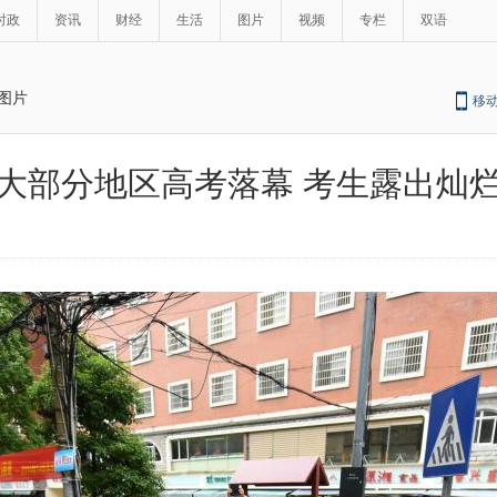
时政
资讯
财经
生活
图片
视频
专栏
双语
图片
移
大部分地区高考落幕 考生露出灿