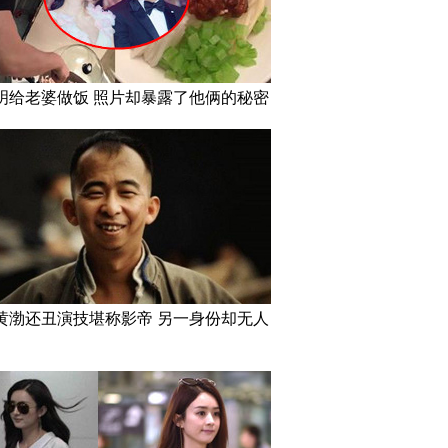
明给老婆做饭 照片却暴露了他俩的秘密
黄渤还丑演技堪称影帝 另一身份却无人