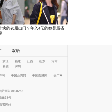
十块的衣服出门？年入4亿的她是最省
星
栏
双语
浙江
福建
江西
山东
河南
新疆
深圳
济网
中国台湾网
中国西藏网
央广网
许可证0108263
28878号
0报警网站