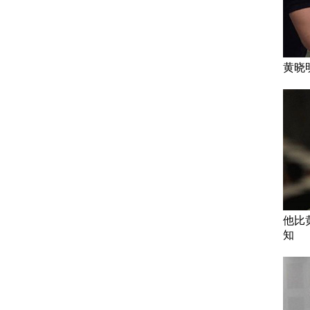
黄晓
他比
知