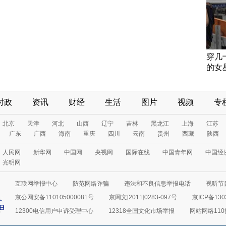
穿几
的女
时政
资讯
财经
生活
图片
视频
专
北京
天津
河北
山西
辽宁
吉林
黑龙江
上海
江苏
广东
广西
海南
重庆
四川
云南
贵州
西藏
陕西
人民网
新华网
中国网
央视网
国际在线
中国青年网
中国经
光明网
互联网举报中心
防范网络诈骗
违法和不良信息举报电话
视听节目
京公网安备110105000081号
京网文[2011]0283-097号
京ICP备130
12300电信用户申诉受理中心
12318全国文化市场举报
网站网络11