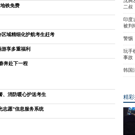
沈腾
、地铁免费
二叔
印度
被判
 分区域精细化护航考生赶考
警惕
畅游享多重福利
玩手机
事故
青春奔赴下一程
韩国
交警、消防暖心护送考生
精彩
光志愿”信息服务系统