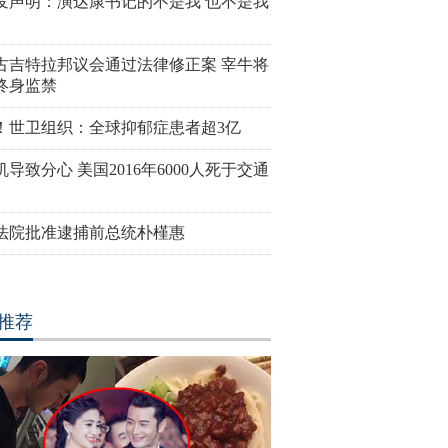
发声明：演达康书记的不是我 也不是我
古吉特拉邦议会通过法律修正案 宰牛将
终身监禁
！世卫组织：全球抑郁症患者超3亿
导致分心 美国2016年6000人死于交通
法院批准逮捕前总统朴槿惠
推荐