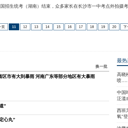
全国招生统考（湖南）结束，众多家长在长沙市一中考点外拍摄考
一页
11
12
13
14
15
16
17
18
19
20
下
最热
换一批
高晓
省区市有大到暴雨 河南广东等部分地区有大暴雨
喷…
中国
泛滥
道”
西班
氧”
定心丸”