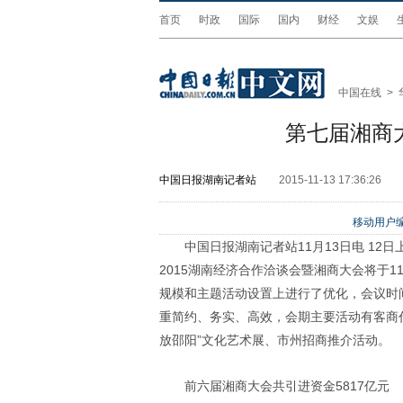
首页
时政
国际
国内
财经
文娱
中国在线
>
第七届湘商
中国日报湖南记者站
2015-11-13 17:36:26
移动用户编
中国日报湖南记者站
11
月
13
日电
12
日
2015
湖南经济合作洽谈会暨湘商大会将于
1
规模和主题活动设置上进行了优化，会议时
重简约、务实、高效，会期主要活动有客商
放邵阳”文化艺术展、市州招商推介活动。
前六届湘商大会共引进资金
5817
亿元