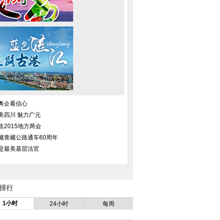
粤企看信心
美四川 魅力广元
患癌男子与娃娃拍结婚照
中国日报一周图片精选：10月31
北
焦2015地方两会
日—11月6日
藏青藏公路通车60周年
是最美基层法官
排行
1小时
24小时
每周
百名瑜伽美女高空玻璃吊桥展技艺
震惊罕见一幕 海狮猎杀鲨鱼瞬间
世上最