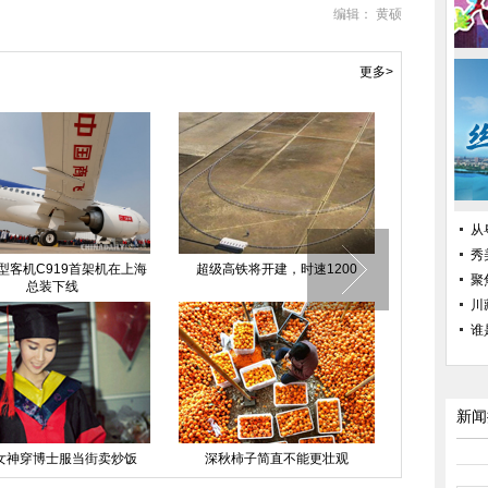
编辑： 黄硕
更多>
从
秀
中国日报一周图片精选：11月7日
2015北京国际老龄产业博览会在
聚
—11月13日
京开幕
川
谁
新闻
开
“双11”全球狂欢夜马云压轴出场
双十一晚会马云压轴助阵 网购交
易额超300亿