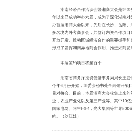
湖南经济合作洽谈会暨湘商大会是经国
年以来已成功举办六届，成为了深化湖南对
办首届湘商大会以来，先后在长沙、岳阳、
多名境内外客商参会，共签订内资合作项目
开放开发、推动区域经济合作的重要抓手和
形成了发挥湖南异地商会作用、推进湘商发
本届签约项目将超百个
湖南省商务厅投资促进事务局局长王庭
今年
6
月份开始，组委会秘书处全面铺开项
目对接会。目前，本届湘商大会收集上来的
业，农业产业化以及第三产业等。其中
10
亿
国家电网、阿里巴巴，光大集团等世界
500
约。（刘江娃）