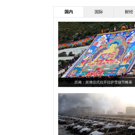
国内
国际
财经
西藏：展佛仪式拉开拉萨雪顿节帷幕