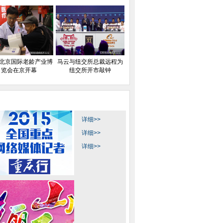
15北京国际老龄产业博
马云与纽交所总裁远程为
览会在京开幕
纽交所开市敲钟
详细>>
详细>>
详细>>