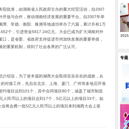
务院批准，由湖南省人民政府主办的重大经贸活动，自
2007
外开放与合作，推动湖南经济发展的重要平台。
自
2007
年举
湘潭、常德、衡阳、株洲等地成功举办了六届，累计共有
1
万
1652
个，引进资金
5817.24
亿元。大会已成为扩大湖南对外
20
窗口，是省委、省政府支持促进市州加快发展的重要举措，
展的重要机制，得到了社会各界的广泛认可。
专题
恺介绍说，为了使本届的湘商大会取得实实在在的成效，从
目的对接工作，先后在北京、上海、厦门、广州等多地召开项
签约项目达到
101
个，其中合同项目
80
个，涵盖了城市制造
元人民币以上的项目达到
17
个，
5
亿元以上的项目
33
个。如
企业将会携一批
5
亿元人民币以上的项目来到湘商大会上签