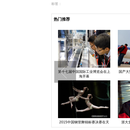
标签：
热门推荐
机在上海
超级高铁将开建，时速1200
中国上海国际童书展开幕
炒饭
深秋柿子简直不能更壮观
马云与纽交所总裁远程为纽交所
市敲钟