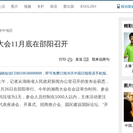
生活
图片
视频
专栏
双语
爱出国
移动新
精彩
华中地区
大会11月底在邵阳召开
打印
发送
我来说两句
太像
辑短信CD到106580009009，即可免费订阅30天中国日报双语手机报。
上午，记者从湖南省人民政府新闻办公室召开的发布会获悉，
图片
1
月
26
日在邵阳举行。今年的湘商大会在会议举办时间、参会
间压缩为
1
天，参会人员控制在
1000
人以内，主体活动更注
代表座谈会、开幕式、招商推介会、园区建设国际论坛、“开
中国