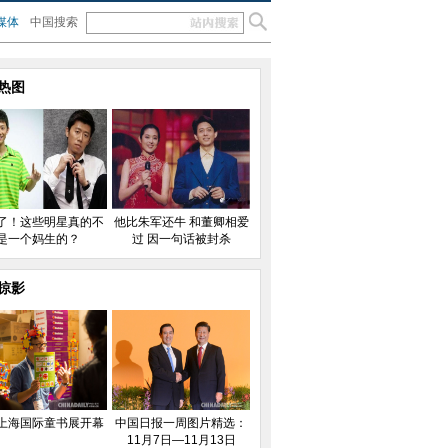
媒体
中国搜索
热图
了！这些明星真的不
他比朱军还牛 和董卿相爱
是一个妈生的？
过 因一句话被封杀
掠影
上海国际童书展开幕
中国日报一周图片精选：
11月7日—11月13日