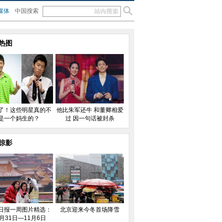
媒体
中国搜索
热图
了！这些明星真的不
他比朱军还牛 和董卿相爱
是一个妈生的？
过 因一句话被封杀
掠影
日报一周图片精选：
北京迎来今冬首场降雪
0月31日—11月6日