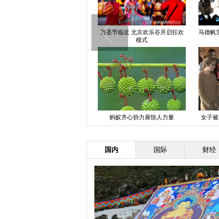
2015中国钢管舞锦标赛决赛在天
万圣节临近 北京欢乐谷开启狂欢
马德帆
津举行
模式
荷兰传奇门将范德萨亮相京城
蚂蚁齐心协力展惊人力量
女子被
国内
国际
财经