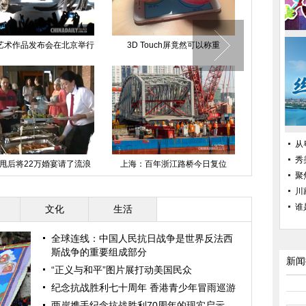
艺术作品发布会在北京举行
3D Touch屏竟然可以称重
中国日报一周
日—
从
秀
甩后将22万婚宴请了流浪
上海：百年浙江路桥今日复位
震惊罕见一幕
汉
聚
川
谁
文化
生活
全球连线：中国人民抗日战争是世界反法西
斯战争的重要组成部分
新闻
“正义与和平”图片展打动美国民众
纪念抗战胜利七十周年 香港青少年冒雨巡游
两岸携手纪念抗战胜利70周年的现实启示