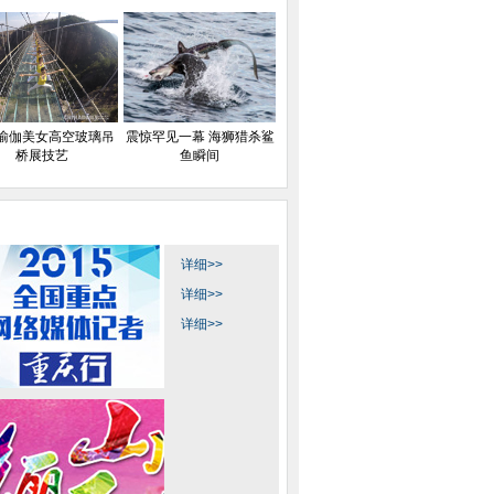
瑜伽美女高空玻璃吊
震惊罕见一幕 海狮猎杀鲨
桥展技艺
鱼瞬间
详细>>
详细>>
详细>>