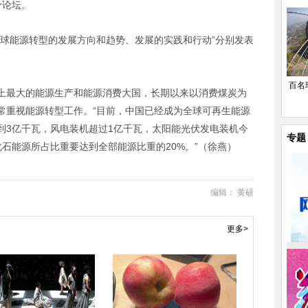
分论坛。
全球能源转型的发展方向和趋势、发展的实践和行动”分别发表
百名
上最大的能源生产和能源消费大国，长期以来以消费煤炭为
常重视能源转型工作。“目前，中国已经成为全球可再生能源
到
3
亿千瓦，风电装机超过
1
亿千瓦，太阳能光伏发电装机今
专题
化石能源所占比重要达到全部能源比重的
20%
。”（徐燕）
编辑： 黄硕
更多>