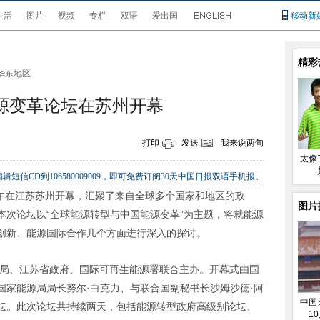
生活
图片
视频
专栏
双语
爱出国
移动新
精彩
华东地区
能源变革论坛在苏州开幕
打印
发送
我来说两句
太像
辑短信CD到106580009009，即可免费订阅30天中国日报双语手机报。
午在江苏苏州开幕，汇聚了来自全球多个国家和地区的政
图片
本次论坛以“全球能源转型与中国能源变革”为主题，将就能源
创新、能源国际合作几个方面进行深入的探讨。
局、江苏省政府、国际可再生能源署联合主办。开幕式由国
国家能源局局长努尔·白克力、与联合国副秘书长沙姆沙德·阿
中国
坛。此次论坛共持续两天，包括能源转型政府高级别论坛、
1