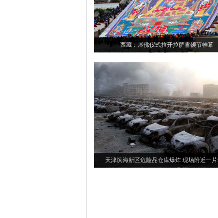
西藏：展佛仪式拉开拉萨雪顿节帷幕
天津滨海新区危险品仓库爆炸 现场附近一片