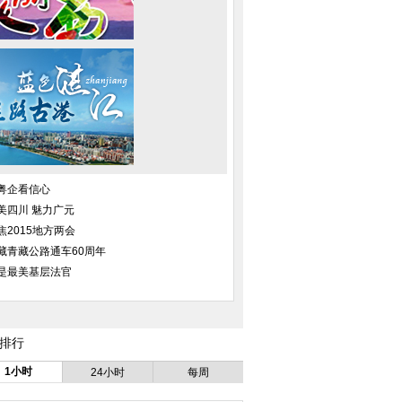
图片精选：10月31
北京迎来今冬首场降雪
百名瑜伽美女高空玻
11月6日
粤企看信心
美四川 魅力广元
 海狮猎杀鲨鱼瞬间
世上最刺激滑道，直接冲进鲨鱼池
第十七届中国国际工
海开幕
焦2015地方两会
藏青藏公路通车60周年
是最美基层法官
排行
1小时
24小时
每周