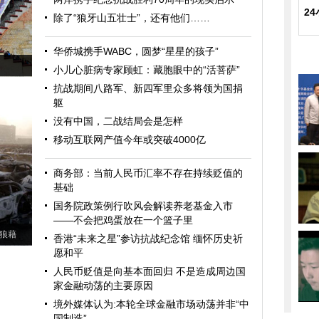
2
除了“狼牙山五壮士”，还有他们……
华侨城携手WABC，圆梦“星星的孩子”
小儿心脏病专家顾虹：藏胞眼中的“活菩萨”
抗战期间八路军、新四军里众多将领为国捐
躯
没有中国，二战结局会是怎样
移动互联网产值今年或突破4000亿
商务部：当前人民币汇率不存在持续贬值的
基础
国务院政策例行吹风会解读养老基金入市
——不会把鸡蛋放在一个篮子里
狼藉
香港“未来之星”参访抗战纪念馆 缅怀历史祈
愿和平
人民币贬值是向基本面回归 不是造成周边国
家金融动荡的主要原因
境外媒体认为:本轮全球金融市场动荡并非“中
国制造”